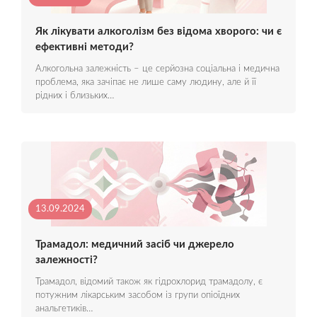
Як лікувати алкоголізм без відома хворого: чи є
ефективні методи?
Алкогольна залежність – це серйозна соціальна і медична
проблема, яка зачіпає не лише саму людину, але й її
рідних і близьких…
13.09.2024
Трамадол: медичний засіб чи джерело
залежності?
Трамадол, відомий також як гідрохлорид трамадолу, є
потужним лікарським засобом із групи опіоїдних
анальгетиків…