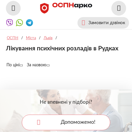
Замовити дзвінок
ОСПН
/
Міста
/
Львів
/
Лікування психічних розладів в Рудках
По ціні
За назвою
Не впевнені у підборі?
Допоможемо!