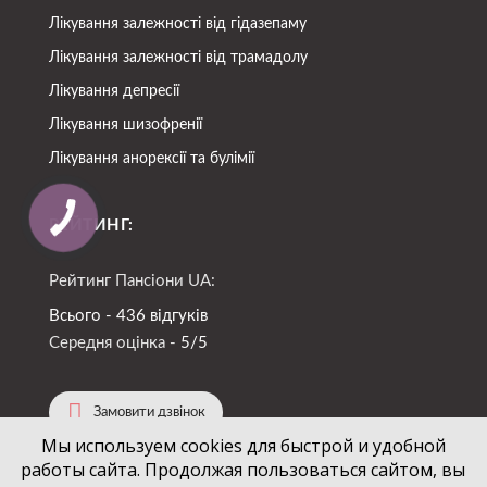
Лікування залежності від гідазепаму
Лікування залежності від трамадолу
Лікування депресії
Лікування шизофренії
Лікування анорексії та булімії
РЕЙТИНГ:
Рейтинг Пансіони UA:
Всього - 436 відгуків
Середня оцінка -
5/5
Замовити дзвінок
Мы используем cookies для быстрой и удобной
работы сайта. Продолжая пользоваться сайтом, вы
(067)
724-94-88
+38