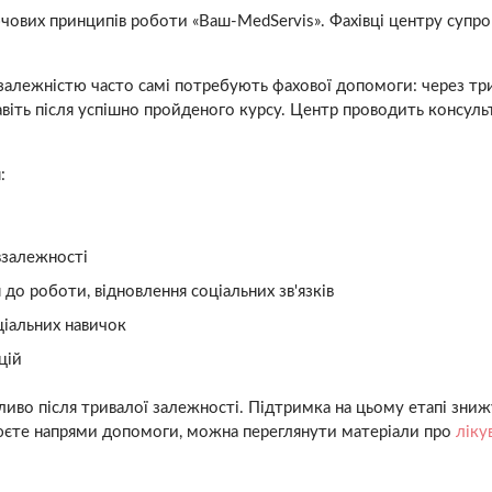
лючових принципів роботи «Ваш-MedServis». Фахівці центру супр
алежністю часто самі потребують фахової допомоги: через три
віть після успішно пройденого курсу. Центр проводить консульт
:
івзалежності
 до роботи, відновлення соціальних зв'язків
ціальних навичок
цій
во після тривалої залежності. Підтримка на цьому етапі знижу
нюєте напрями допомоги, можна переглянути матеріали про
ліку