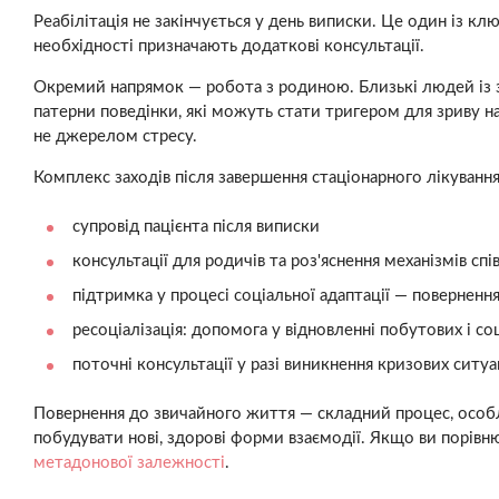
Реабілітація не закінчується у день виписки. Це один із к
необхідності призначають додаткові консультації.
Окремий напрямок — робота з родиною. Близькі людей із з
патерни поведінки, які можуть стати тригером для зриву на
не джерелом стресу.
Комплекс заходів після завершення стаціонарного лікування
супровід пацієнта після виписки
консультації для родичів та роз'яснення механізмів сп
підтримка у процесі соціальної адаптації — повернення
ресоціалізація: допомога у відновленні побутових і со
поточні консультації у разі виникнення кризових ситуа
Повернення до звичайного життя — складний процес, особли
побудувати нові, здорові форми взаємодії. Якщо ви порів
метадонової залежності
.