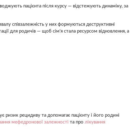
оводжують пацієнта після курсу — відстежують динаміку, за
валу співзалежність у них формуються деструктивні
ації для родичів — щоб сім'я стала ресурсом відновлення, а
є ризик рецидиву та допомагає пацієнту і його родині
вання мефедронової залежності
та про
лікування