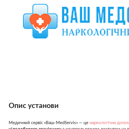
Опис установи
Медичний сервіс «Ваш-MedServis» — це
наркологічна допом