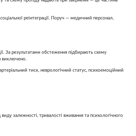
у та схему проїзду надають при зверненні — це частина
соціальної реінтеграції. Поруч — медичний персонал,
ації. За результатами обстеження підбирають схему
я виключено.
: артеріальний тиск, неврологічний статус, психоемоційний
д виду залежності, тривалості вживання та психологічного