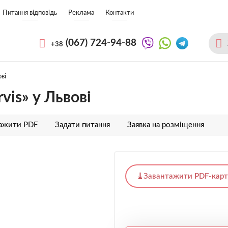
Питання відповідь
Реклама
Контакти
(067)
724-94-88
+38
ві
is» у Львові
тажити PDF
Задати питання
Заявка на розміщення
Завантажити PDF-карт