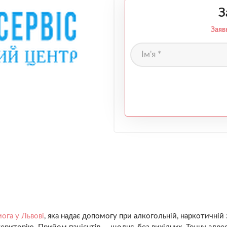
З
Заяв
ога у Львові
, яка надає допомогу при алкогольній, наркотичній