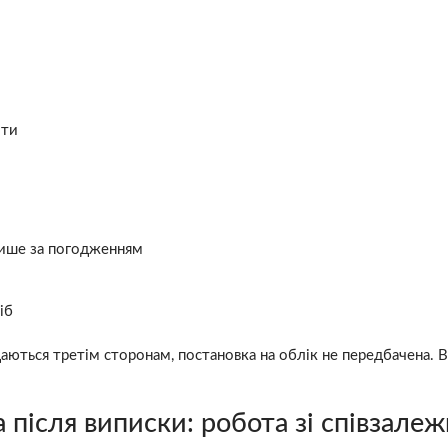
оти
 лише за погодженням
іб
даються третім сторонам, постановка на облік не передбачена. 
 після виписки: робота зі співзале