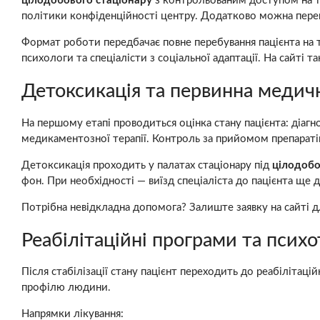
цілодобового стаціонару
з контрольованим доступом на те
політики конфіденційності центру. Додатково можна пере
Формат роботи передбачає повне перебування пацієнта на т
психологи та спеціалісти з соціальної адаптації. На сайті
Детоксикація та первинна медич
На першому етапі проводиться оцінка стану пацієнта: діагн
медикаментозної терапії. Контроль за прийомом препараті
Детоксикація проходить у палатах стаціонару під
цілодоб
фон. При необхідності — виїзд спеціаліста до пацієнта ще до
Потрібна невідкладна допомога? Залиште заявку на сайті д
Реабілітаційні програми та психо
Після стабілізації стану пацієнт переходить до реабіліта
профілю людини.
Напрямки лікування: