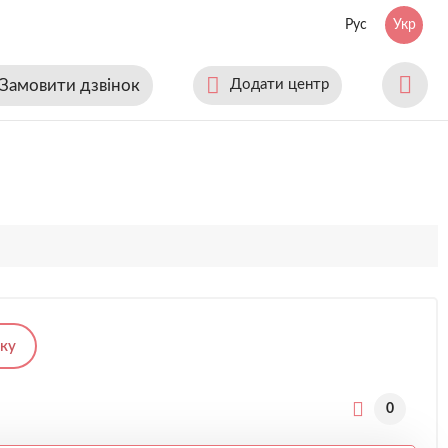
Рус
Укр
Замовити дзвінок
Додати центр
ку
0