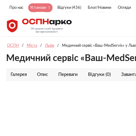
Про нас
Установи
Відгуки (436)
Блог/Новини
Огляди
ОСПН
/
Міста
/
Львів
/
Медичний сервіс «Ваш-MedServis» у Льво
Медичний сервіс «Ваш-MedServ
Галерея
Опис
Переваги
Відгуки (0)
Заван