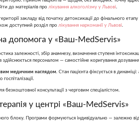
риторію. Прийом пацієнтів — щодня, без вихідних. Точну адрес
йти до матеріалів про
лікування алкоголізму у Львові
.
ериторії закладу від початку детоксикації до фінального етапу 
 також доступний розділ про
лікування наркоманії у Львові
.
на допомога у «Ваш-MedServis»
остика залежності, збір анамнезу, визначення ступеня інтоксик
в здійснюється персоналом — самостійне коригування дозуванн
овим медичним наглядом
. Стан пацієнта фіксується в динаміці
 госпіталізації.
ля безкоштовної консультації з черговим спеціалістом.
терапія у центрі «Ваш-MedServis»
ційного блоку. Програми формуються індивідуально — залежно ві