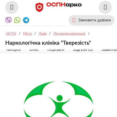
Замовити дзвінок
ОСПН
/
Міста
/
Львів
/
Лікування наркоманії
/
Наркологічна клініка "Тверезість"
Галерея
Опис
Переваги
Відгуки (0)
Заванта