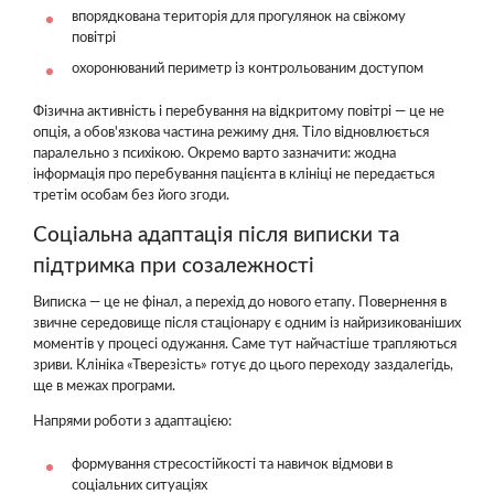
впорядкована територія для прогулянок на свіжому
повітрі
охоронюваний периметр із контрольованим доступом
Фізична активність і перебування на відкритому повітрі — це не
опція, а обов'язкова частина режиму дня. Тіло відновлюється
паралельно з психікою. Окремо варто зазначити: жодна
інформація про перебування пацієнта в клініці не передається
третім особам без його згоди.
Соціальна адаптація після виписки та
підтримка при созалежності
Виписка — це не фінал, а перехід до нового етапу. Повернення в
звичне середовище після стаціонару є одним із найризикованіших
моментів у процесі одужання. Саме тут найчастіше трапляються
зриви. Клініка «Тверезість» готує до цього переходу заздалегідь,
ще в межах програми.
Напрями роботи з адаптацією:
формування стресостійкості та навичок відмови в
соціальних ситуаціях