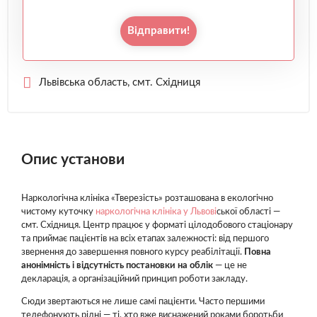
Відправити!
Львівська область, смт. Східниця
Опис установи
Наркологічна клініка «Тверезість» розташована в екологічно
чистому куточку
наркологічна клініка у Львові
ської області —
смт. Східниця. Центр працює у форматі цілодобового стаціонару
та приймає пацієнтів на всіх етапах залежності: від першого
звернення до завершення повного курсу реабілітації.
Повна
анонімність і відсутність постановки на облік
— це не
декларація, а організаційний принцип роботи закладу.
Сюди звертаються не лише самі пацієнти. Часто першими
телефонують рідні — ті, хто вже виснажений роками боротьби