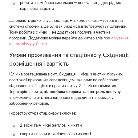
робота з сімейною системою — консультації для рідних і
партнерів пацієнта
Залежність рідко існує в ізоляції. Навколо неї формується ціла
система стосунків, де близькі люди самі потребують підтримки.
Тому робота з сім'єю — не додаткова послуга, а частина
програми. Додатково можна перейти до матеріалів про
лікування
алкоголізму у Львові
.
Умови проживання та стаціонар у Східниці:
розміщення і вартість
Клініка розташована в смт. Східниця — місці з чистим гірським
повітрям і природним середовищем, яке саме по собі сприяє
відновленню. Пацієнти проживають у 2–4-місних кімнатах.
Територія закрита,
цілодобова охорона та контроль доступу
унеможливлюють несанкціоновані відвідини та передачу
заборонених речовин.
Інфраструктура стаціонару включає:
2-місні та 4-місні житлові кімнати
спортивні зони для фізичної активності