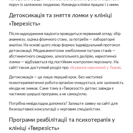
поруч із залежною людиною. Команда клініки працює і з ними.
Детоксикація та зняття ломки у клініці
«Тверезість»
Після надходження пацієнта проводиться первинний огляд: збір
анамнезу, оцінка фізичного стану, за потреби — лабораторні
аналізи. На основі цього лікар формує індивідуальний протокол
детоксикації. Медикаментозне знеболення гострих станів —
абстинентного синдрому, алкогольного делірію, наркотичної
ломки — відбувається під постійним контролем персоналу. На
сайті також доступний розділ про
лікування наркоманії у Львові
.
Детоксикація — це лише перший крок. Без наступної
психотерапевтичної роботи організм очищується, але залежність
нікуди не зникає. Саме тому в «Тверезості» детокс завжди є
частиною ширшої програми, а не самоціллю.
Потрібна невідкладна допомога? Залиште заявку на сайті для
безкоштовної консультації з черговим спеціалістом.
Програми реабілітації та психотерапія у
клініці «Тверезість»