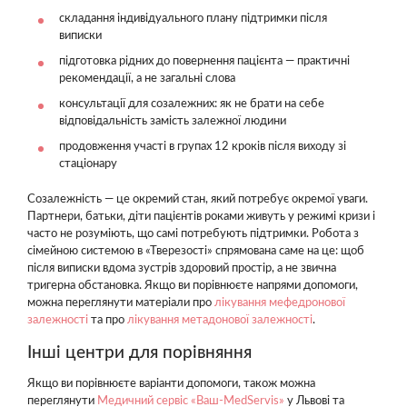
складання індивідуального плану підтримки після
виписки
підготовка рідних до повернення пацієнта — практичні
рекомендації, а не загальні слова
консультації для созалежних: як не брати на себе
відповідальність замість залежної людини
продовження участі в групах 12 кроків після виходу зі
стаціонару
Созалежність — це окремий стан, який потребує окремої уваги.
Партнери, батьки, діти пацієнтів роками живуть у режимі кризи і
часто не розуміють, що самі потребують підтримки. Робота з
сімейною системою в «Тверезості» спрямована саме на це: щоб
після виписки вдома зустрів здоровий простір, а не звична
тригерна обстановка. Якщо ви порівнюєте напрями допомоги,
можна переглянути матеріали про
лікування мефедронової
залежності
та про
лікування метадонової залежності
.
Інші центри для порівняння
Якщо ви порівнюєте варіанти допомоги, також можна
переглянути
Медичний сервіс «Ваш-MedServis»
у Львові та