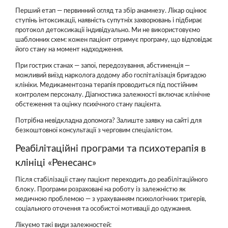
Перший етап — первинний огляд та збір анамнезу. Лікар оцінює
ступінь інтоксикації, наявність супутніх захворювань і підбирає
протокол детоксикації індивідуально. Ми не використовуємо
шаблонних схем: кожен пацієнт отримує програму, що відповідає
його стану на момент надходження.
При гострих станах — запої, передозування, абстиненція —
можливий виїзд нарколога додому або госпіталізація бригадою
клініки. Медикаментозна терапія проводиться під постійним
контролем персоналу. Діагностика залежності включає клінічне
обстеження та оцінку психічного стану пацієнта.
Потрібна невідкладна допомога? Залиште заявку на сайті для
безкоштовної консультації з черговим спеціалістом.
Реабілітаційні програми та психотерапія в
клініці «Ренесанс»
Після стабілізації стану пацієнт переходить до реабілітаційного
блоку. Програми розраховані на роботу із залежністю як
медичною проблемою — з урахуванням психологічних тригерів,
соціального оточення та особистої мотивації до одужання.
Лікуємо такі види залежностей: