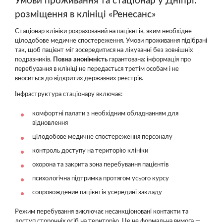
Умови проживання та стаціонар у Дніпрі:
розміщення в клініці «Ренесанс»
Стаціонар клініки розрахований на пацієнтів, яким необхідне
цілодобове медичне спостереження. Умови проживання підібрані
так, щоб пацієнт міг зосередитися на лікуванні без зовнішніх
подразників.
Повна анонімність
гарантована: інформація про
перебування в клініці не передається третім особам і не
вноситься до відкритих державних реєстрів.
Інфраструктура стаціонару включає:
комфортні палати з необхідним обладнанням для
відновлення
цілодобове медичне спостереження персоналу
контроль доступу на територію клініки
охорона та закрита зона перебування пацієнтів
психологічна підтримка протягом усього курсу
сопровождение пацієнтів усередині закладу
Режим перебування виключає несанкціоновані контакти та
доступ сторонніх осіб на територію. Це не формальна вимога —