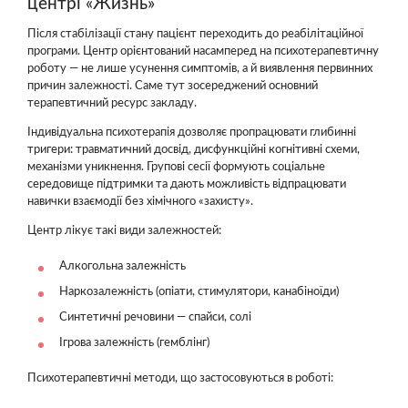
центрі «Жизнь»
Після стабілізації стану пацієнт переходить до реабілітаційної
програми. Центр орієнтований насамперед на психотерапевтичну
роботу — не лише усунення симптомів, а й виявлення первинних
причин залежності. Саме тут зосереджений основний
терапевтичний ресурс закладу.
Індивідуальна психотерапія дозволяє пропрацювати глибинні
тригери: травматичний досвід, дисфункційні когнітивні схеми,
механізми уникнення. Групові сесії формують соціальне
середовище підтримки та дають можливість відпрацювати
навички взаємодії без хімічного «захисту».
Центр лікує такі види залежностей:
Алкогольна залежність
Наркозалежність (опіати, стимулятори, канабіноїди)
Синтетичні речовини — спайси, солі
Ігрова залежність (гемблінг)
Психотерапевтичні методи, що застосовуються в роботі: