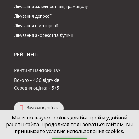
Лікування залежності від трамадолу
Лікування депресії
Лікування шизофренії
Лікування анорексії та булімії
РЕЙТИНГ:
Рейтинг Пансіони UA:
Всього - 436 відгуків
Середня оцінка -
5/5
Замовити дзвінок
Мы используем cookies для быстрой и удобной
работы сайта. Продолжая пользоваться сайтом, вы
(067)
724-94-88
+38
принимаете условия использования cookies.