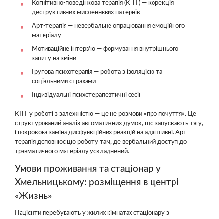
Когнітивно-поведінкова терапія (КПТ) — корекція
деструктивних мисленнєвих патернів
Арт-терапія — невербальне опрацювання емоційного
матеріалу
Мотиваційне інтерв'ю — формування внутрішнього
запиту на зміни
Групова психотерапія — робота з ізоляцією та
соціальними страхами
Індивідуальні психотерапевтичні сесії
КПТ у роботі з залежністю — це не розмови «про почуття». Це
структурований аналіз автоматичних думок, що запускають тягу,
і покрокова заміна дисфункційних реакцій на адаптивні. Арт-
терапія доповнює цю роботу там, де вербальний доступ до
травматичного матеріалу ускладнений.
Умови проживання та стаціонар у
Хмельницькому: розміщення в центрі
«Жизнь»
Пацієнти перебувають у жилих кімнатах стаціонару з