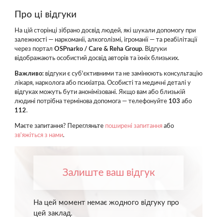
Про ці відгуки
На цій сторінці зібрано досвід людей, які шукали допомогу при
залежності — наркоманії, алкоголізмі, ігроманії — та реабілітації
через портал
OSPnarko / Care & Reha Group
. Відгуки
відображають особистий досвід авторів та їхніх близьких.
Важливо:
відгуки є суб'єктивними та не замінюють консультацію
лікаря, нарколога або психіатра. Особисті та медичні деталі у
відгуках можуть бути анонімізовані. Якщо вам або близькій
людині потрібна термінова допомога — телефонуйте
103
або
112
.
Маєте запитання? Перегляньте
поширені запитання
або
зв'яжіться з нами
.
Залиште ваш відгук
На цей момент немає жодного відгуку про
цей заклад.