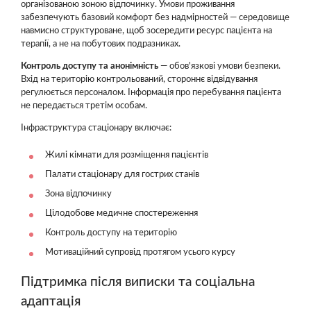
організованою зоною відпочинку. Умови проживання
забезпечують базовий комфорт без надмірностей — середовище
навмисно структуроване, щоб зосередити ресурс пацієнта на
терапії, а не на побутових подразниках.
Контроль доступу та анонімність
— обов'язкові умови безпеки.
Вхід на територію контрольований, стороннє відвідування
регулюється персоналом. Інформація про перебування пацієнта
не передається третім особам.
Інфраструктура стаціонару включає:
Жилі кімнати для розміщення пацієнтів
Палати стаціонару для гострих станів
Зона відпочинку
Цілодобове медичне спостереження
Контроль доступу на територію
Мотиваційний супровід протягом усього курсу
Підтримка після виписки та соціальна
адаптація