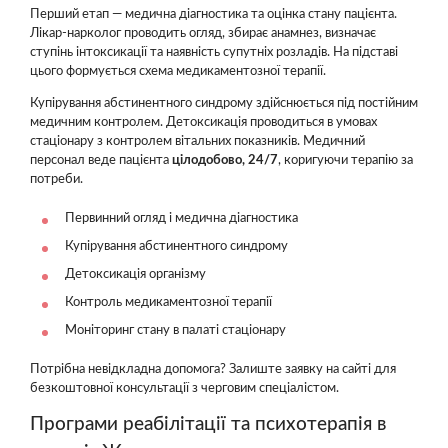
Перший етап — медична діагностика та оцінка стану пацієнта.
Лікар-нарколог проводить огляд, збирає анамнез, визначає
ступінь інтоксикації та наявність супутніх розладів. На підставі
цього формується схема медикаментозної терапії.
Купірування абстинентного синдрому здійснюється під постійним
медичним контролем. Детоксикація проводиться в умовах
стаціонару з контролем вітальних показників. Медичний
персонал веде пацієнта
цілодобово, 24/7
, коригуючи терапію за
потреби.
Первинний огляд і медична діагностика
Купірування абстинентного синдрому
Детоксикація організму
Контроль медикаментозної терапії
Моніторинг стану в палаті стаціонару
Потрібна невідкладна допомога? Залиште заявку на сайті для
безкоштовної консультації з черговим спеціалістом.
Програми реабілітації та психотерапія в