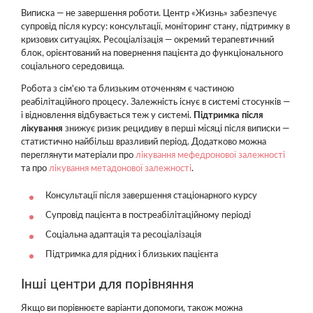
Виписка — не завершення роботи. Центр «Жизнь» забезпечує
супровід після курсу: консультації, моніторинг стану, підтримку в
кризових ситуаціях. Ресоціалізація — окремий терапевтичний
блок, орієнтований на повернення пацієнта до функціонального
соціального середовища.
Робота з сім'єю та близьким оточенням є частиною
реабілітаційного процесу. Залежність існує в системі стосунків —
і відновлення відбувається теж у системі.
Підтримка після
лікування
знижує ризик рецидиву в перші місяці після виписки —
статистично найбільш вразливий період. Додатково можна
переглянути матеріали про
лікування мефедронової залежності
та про
лікування метадонової залежності
.
Консультації після завершення стаціонарного курсу
Супровід пацієнта в постреабілітаційному періоді
Соціальна адаптація та ресоціалізація
Підтримка для рідних і близьких пацієнта
Інші центри для порівняння
Якщо ви порівнюєте варіанти допомоги, також можна