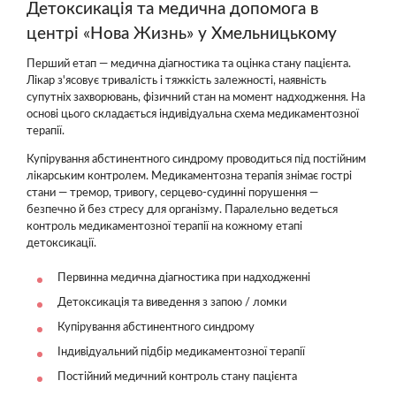
Детоксикація та медична допомога в
центрі «Нова Жизнь» у Хмельницькому
Перший етап — медична діагностика та оцінка стану пацієнта.
Лікар з'ясовує тривалість і тяжкість залежності, наявність
супутніх захворювань, фізичний стан на момент надходження. На
основі цього складається індивідуальна схема медикаментозної
терапії.
Купірування абстинентного синдрому проводиться під постійним
лікарським контролем. Медикаментозна терапія знімає гострі
стани — тремор, тривогу, серцево-судинні порушення —
безпечно й без стресу для організму. Паралельно ведеться
контроль медикаментозної терапії на кожному етапі
детоксикації.
Первинна медична діагностика при надходженні
Детоксикація та виведення з запою / ломки
Купірування абстинентного синдрому
Індивідуальний підбір медикаментозної терапії
Постійний медичний контроль стану пацієнта