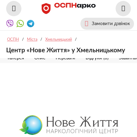
Замовити дзвінок
ОСПН
/
Міста
/
Хмельницький
/
Центр «Нове Життя» у Хмельницькому
Галерея
Опис
Переваги
Відгуки (0)
Заванта