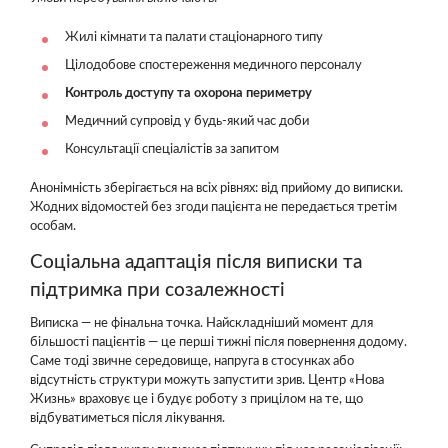
Жилі кімнати та палати стаціонарного типу
Цілодобове спостереження медичного персоналу
Контроль доступу та охорона периметру
Медичний супровід у будь-який час доби
Консультації спеціалістів за запитом
Анонімність зберігається на всіх рівнях: від прийому до виписки.
Жодних відомостей без згоди пацієнта не передається третім
особам.
Соціальна адаптація після виписки та
підтримка при созалежності
Виписка — не фінальна точка. Найскладніший момент для
більшості пацієнтів — це перші тижні після повернення додому.
Саме тоді звичне середовище, напруга в стосунках або
відсутність структури можуть запустити зрив. Центр «Нова
Жизнь» враховує це і будує роботу з прицілом на те, що
відбуватиметься після лікування.