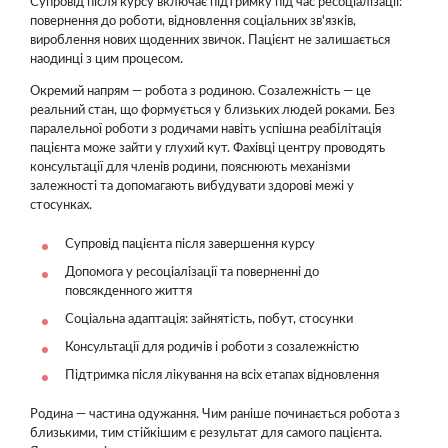
Супровід після курсу включає підтримку під час ресоціалізації:
повернення до роботи, відновлення соціальних зв'язків,
вироблення нових щоденних звичок. Пацієнт не залишається
наодинці з цим процесом.
Окремий напрям — робота з родиною. Созалежність — це
реальний стан, що формується у близьких людей роками. Без
паралельної роботи з родичами навіть успішна реабілітація
пацієнта може зайти у глухий кут. Фахівці центру проводять
консультації для членів родини, пояснюють механізми
залежності та допомагають вибудувати здорові межі у
стосунках.
Супровід пацієнта після завершення курсу
Допомога у ресоціалізації та поверненні до
повсякденного життя
Соціальна адаптація: зайнятість, побут, стосунки
Консультації для родичів і роботи з созалежністю
Підтримка після лікування на всіх етапах відновлення
Родина — частина одужання. Чим раніше починається робота з
близькими, тим стійкішим є результат для самого пацієнта.