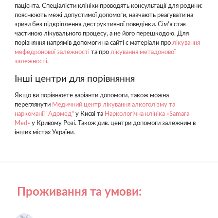
пацієнта. Спеціалісти клініки проводять консультації для родини:
пояснюють межі допустимої допомоги, навчають реагувати на
зриви без підкріплення деструктивної поведінки. Сім'я стає
частиною лікувального процесу, а не його перешкодою. Для
порівняння напрямів допомоги на сайті є матеріали про
лікування
мефедронової залежності
та про
лікування метадонової
залежності
.
Інші центри для порівняння
Якщо ви порівнюєте варіанти допомоги, також можна
переглянути
Медичний центр лікування алкоголізму та
наркоманії "Адомед"
у Києві та
Наркологічна клініка «Samara
Med»
у Кривому Розі. Також див. центри допомоги залежним в
інших містах України.
Проживання та умови: