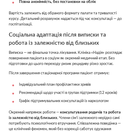
Повна анонімність, без постановки на облік
Вартість залежить від обраного формату палати та тривалості
курсу. Детальний розрахунок надається під час консультації — до
госпіталізації.
Соціальна адаптація після виписки та
робота із залежністю від близьких
Виписка — не фінальна точка лікування. Клініка «Надія» розглядає
повернення пацієнта в соціум як окремий медичний етап. Без
підготовки до цього переходу ризик рецидиву різко зростає.
Після завершення стаціонарної програми пацієнт отримує:
Індивідуальний план профілактики зривів
Рекомендації щодо участі в групах підтримки (12 кроків)
Графік підтримувальних консультацій із наркологом
Окремий напрямок роботи —
консультування родичів та робота
із залежністю від близьких
. Члени сім'ї залежного нерідко самі
потребують психологічного втручання. Співзалежна поведінка —
це клінічний феномен, який без корекції саботує одужання