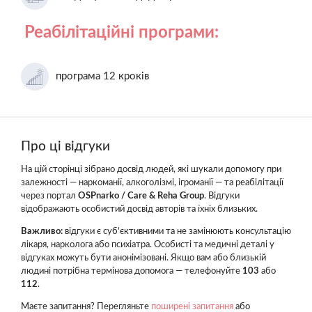
Реабілітаційні програми:
програма 12 кроків
Про ці відгуки
На цій сторінці зібрано досвід людей, які шукали допомогу при
залежності — наркоманії, алкоголізмі, ігроманії — та реабілітації
через портал
OSPnarko / Care & Reha Group
. Відгуки
відображають особистий досвід авторів та їхніх близьких.
Важливо:
відгуки є суб'єктивними та не замінюють консультацію
лікаря, нарколога або психіатра. Особисті та медичні деталі у
відгуках можуть бути анонімізовані. Якщо вам або близькій
людині потрібна термінова допомога — телефонуйте
103
або
112
.
Маєте запитання? Перегляньте
поширені запитання
або