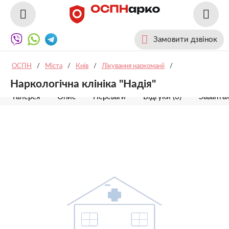
Замовити дзвінок
ОСПН
/
Міста
/
Київ
/
Лікування наркоманії
/
Наркологічна клініка "Надія"
Галерея
Опис
Переваги
Відгуки (0)
Заванта