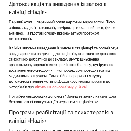
Детоксикація та виведення із запою в
клініці «Надія»
Перший етап — первинний огляд черговим наркологом. Лікар
оцінює стадію інтоксикації, вимірює артеріальний тиск, фіксує
анамнез. На підставі огляду призначається протокол
детоксикації.
Клініка виконує
виведення із запою в стаціонарі
та організовує
виїзд нарколога на дом — для пацієнтів, стан яких не дозволяє
самостійно добратися до закладу. Внутрішньовенна
крапельниця, корекція електролітного балансу, купірування
абстинентного синдрому — усі процедури проводяться під
медичним контролем. Самостійне переривання курсу
детоксикації неприпустиме. Додатково можна перейти до
матеріалів про
лікування алкоголізму у Києві
.
Потрібна невідкладна допомога? Залиште заявку на сайті для
безкоштовної консультації з черговим спеціалістом.
Програми реабілітації та психотерапія в
клініці «Надія»
Після стабілізації стану пацієнт переходить до реабілітаційного