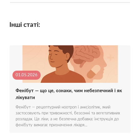
Інші статі:
01.05.2026
Фенібут — що це, ознаки, чим небезпечний і як
лікувати
Фенібут — рецептурний ноотроп і анксіолітик, який
застосовують при тривожності, безсонні та вегетативних
розладах. Це ліки, а не безпечна добавка: інструкція до
фенібуту вимагає призначення лікаря…