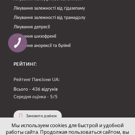
Лікування залежності від гідазепаму
Лікування залежності від трамадолу
Лікування депресії
Лікування шизофренії
Лікування анорексії та булімії
РЕЙТИНГ:
Рейтинг Пансіони UA:
Всього - 436 відгуків
Середня оцінка -
5/5
Замовити дзвінок
Мы используем cookies для быстрой и удобной
работы сайта. Продолжая пользоваться сайтом, вы
(067)
724-94-88
+38