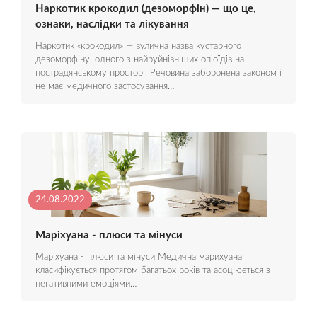
Наркотик крокодил (дезоморфін) — що це,
ознаки, наслідки та лікування
Наркотик «крокодил» — вулична назва кустарного
дезоморфіну, одного з найруйнівніших опіоїдів на
пострадянському просторі. Речовина заборонена законом і
не має медичного застосування…
24.08.2022
Маріхуана - плюси та мінуси
Маріхуана - плюси та мінуси Медична марихуана
класифікується протягом багатьох років та асоціюється з
негативними емоціями…