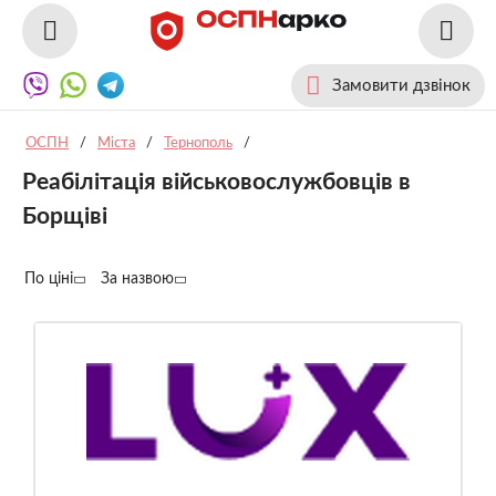
Замовити дзвінок
ОСПН
/
Міста
/
Тернополь
/
Реабілітація військовослужбовців в
Борщіві
По ціні
За назвою