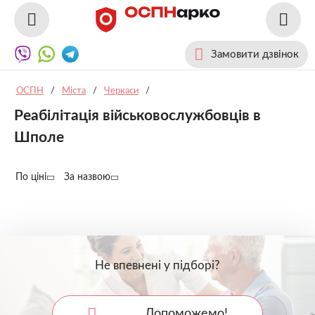
Замовити дзвінок
ОСПН
/
Міста
/
Черкаси
/
Реабілітація військовослужбовців в
Шполе
По ціні
За назвою
Не впевнені у підборі?
Допоможемо!