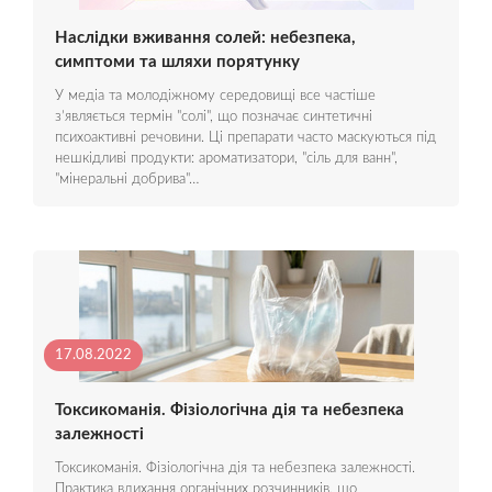
Наслідки вживання солей: небезпека,
симптоми та шляхи порятунку
У медіа та молодіжному середовищі все частіше
з’являється термін "солі", що позначає синтетичні
психоактивні речовини. Ці препарати часто маскуються під
нешкідливі продукти: ароматизатори, "сіль для ванн",
"мінеральні добрива"…
17.08.2022
Токсикоманія. Фізіологічна дія та небезпека
залежності
Токсикоманія. Фізіологічна дія та небезпека залежності.
Практика вдихання органічних розчинників, що