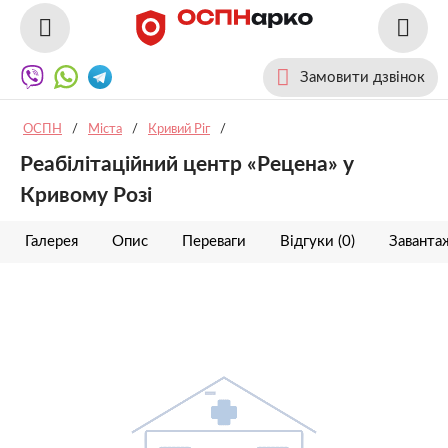
Замовити дзвінок
ОСПН
/
Міста
/
Кривий Ріг
/
Реабілітаційний центр «Рецена» у
Кривому Розі
Галерея
Опис
Переваги
Відгуки (0)
Заванта