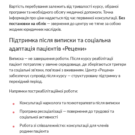
Вартість перебування залежить від тривалості курсу, обраної
програми та необхідного обсягу медичної допомоги. Точна
інформація про ціни надається під час первинної консультації.
Без
постановки на облік
— звернення до центру не тягне за собою
жодних юридичних наслідків.
Підтримка після виписки та соціальна
адаптація пацієнтів «Рецени»
Виписка — не завершення роботи. Після курсу реабілітації
пацієнт потрапляє у звичне середовище, де зберігаються тригери
та соціальні зв'язки, пов'язані з вживанням. Центр «Рецена»
забезпечує супровід після курсу — структуровану підтримку в
перехідний період.
Напрямки постреабілітаційної роботи:
Консультації нарколога та психотерапевта після виписки
Програма ресоціалізації — повернення до трудової та
соціальної активності
Робота зі співзалежністю: консультації для членів
родини пацієнта