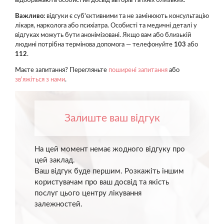
відображають особистий досвід авторів та їхніх близьких.
Важливо:
відгуки є суб'єктивними та не замінюють консультацію
лікаря, нарколога або психіатра. Особисті та медичні деталі у
відгуках можуть бути анонімізовані. Якщо вам або близькій
людині потрібна термінова допомога — телефонуйте
103
або
112
.
Маєте запитання? Перегляньте
поширені запитання
або
зв'яжіться з нами
.
Залиште ваш відгук
На цей момент немає жодного відгуку про
цей заклад.
Ваш відгук буде першим. Розкажіть іншим
користувачам про ваш досвід та якість
послуг цього центру лікування
залежностей.