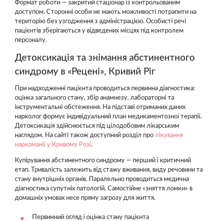
Формат роботи — закритий стаціонар із контрольованим
доступом. Сторонні особи не мають можливості потрапити на
територію без узгодження з адміністрацією. Особисті речі
пацієнтів зберігаються у відведених місцях під контролем
персоналу.
Детоксикація та знімання абстинентного
синдрому в «Рецені», Кривий Ріг
При надходженні пацієнта проводиться первинна діагностика:
оцінка загального стану, збір анамнезу, лабораторні та
інструментальні обстеження. На підставі отриманих даних
нарколог формує індивідуальний план медикаментозної терапії.
Детоксикація здійснюється під цілодобовим лікарським
наглядом. На сайті також доступний розділ про
лікування
наркоманії у Кривому Розі
.
Купірування абстинентного синдрому — перший і критичний
етап. Тривалість залежить від стажу вживання, виду речовини та
стану внутрішніх органів. Паралельно проводиться медична
діагностика супутніх патологій. Самостійне «зняття ломки» в
домашніх умовах несе пряму загрозу для життя.
Первинний огляд і оцінка стану пацієнта