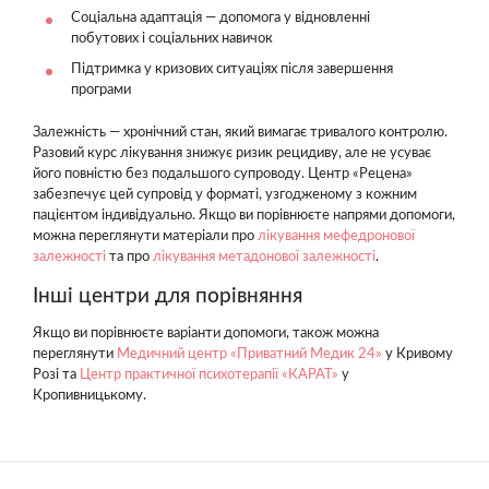
Соціальна адаптація — допомога у відновленні
побутових і соціальних навичок
Підтримка у кризових ситуаціях після завершення
програми
Залежність — хронічний стан, який вимагає тривалого контролю.
Разовий курс лікування знижує ризик рецидиву, але не усуває
його повністю без подальшого супроводу. Центр «Рецена»
забезпечує цей супровід у форматі, узгодженому з кожним
пацієнтом індивідуально. Якщо ви порівнюєте напрями допомоги,
можна переглянути матеріали про
лікування мефедронової
залежності
та про
лікування метадонової залежності
.
Інші центри для порівняння
Якщо ви порівнюєте варіанти допомоги, також можна
переглянути
Медичний центр «Приватний Медик 24»
у Кривому
Розі та
Центр практичної психотерапії «КАРАТ»
у
Кропивницькому.