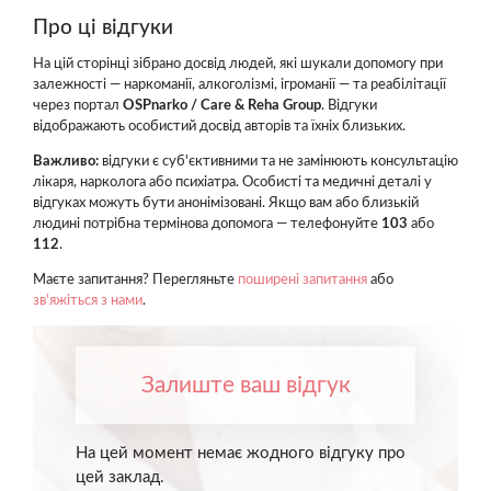
Про ці відгуки
На цій сторінці зібрано досвід людей, які шукали допомогу при
залежності — наркоманії, алкоголізмі, ігроманії — та реабілітації
через портал
OSPnarko / Care & Reha Group
. Відгуки
відображають особистий досвід авторів та їхніх близьких.
Важливо:
відгуки є суб'єктивними та не замінюють консультацію
лікаря, нарколога або психіатра. Особисті та медичні деталі у
відгуках можуть бути анонімізовані. Якщо вам або близькій
людині потрібна термінова допомога — телефонуйте
103
або
112
.
Маєте запитання? Перегляньте
поширені запитання
або
зв'яжіться з нами
.
Залиште ваш відгук
На цей момент немає жодного відгуку про
цей заклад.