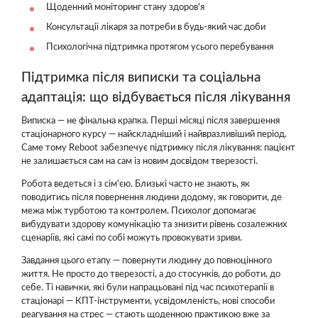
Щоденний моніторинг стану здоров'я
Консультації лікаря за потреби в будь-який час доби
Психологічна підтримка протягом усього перебування
Підтримка після виписки та соціальна
адаптація: що відбувається після лікування
Виписка — не фінальна крапка. Перші місяці після завершення
стаціонарного курсу — найскладніший і найвразливіший період.
Саме тому Reboot забезпечує підтримку після лікування: пацієнт
не залишається сам на сам із новим досвідом тверезості.
Робота ведеться і з сім'єю. Близькі часто не знають, як
поводитись після повернення людини додому, як говорити, де
межа між турботою та контролем. Психолог допомагає
вибудувати здорову комунікацію та знизити рівень созалежних
сценаріїв, які самі по собі можуть провокувати зриви.
Завдання цього етапу — повернути людину до повноцінного
життя. Не просто до тверезості, а до стосунків, до роботи, до
себе. Ті навички, які були напрацьовані під час психотерапії в
стаціонарі — КПТ-інструменти, усвідомленість, нові способи
реагування на стрес — стають щоденною практикою вже за