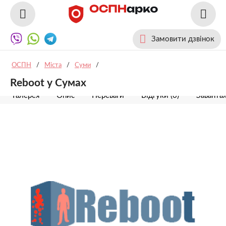
Замовити дзвінок
ОСПН
/
Міста
/
Суми
/
Reboot у Сумах
Галерея
Опис
Переваги
Відгуки (0)
Заванта