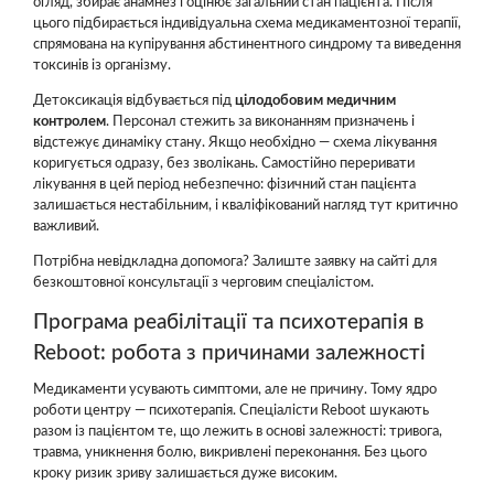
огляд, збирає анамнез і оцінює загальний стан пацієнта. Після
цього підбирається індивідуальна схема медикаментозної терапії,
спрямована на купірування абстинентного синдрому та виведення
токсинів із організму.
Детоксикація відбувається під
цілодобовим медичним
контролем
. Персонал стежить за виконанням призначень і
відстежує динаміку стану. Якщо необхідно — схема лікування
коригується одразу, без зволікань. Самостійно переривати
лікування в цей період небезпечно: фізичний стан пацієнта
залишається нестабільним, і кваліфікований нагляд тут критично
важливий.
Потрібна невідкладна допомога? Залиште заявку на сайті для
безкоштовної консультації з черговим спеціалістом.
Програма реабілітації та психотерапія в
Reboot: робота з причинами залежності
Медикаменти усувають симптоми, але не причину. Тому ядро
роботи центру — психотерапія. Спеціалісти Reboot шукають
разом із пацієнтом те, що лежить в основі залежності: тривога,
травма, уникнення болю, викривлені переконання. Без цього
кроку ризик зриву залишається дуже високим.