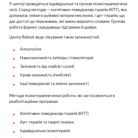
У центрі проводяться індивідуальні та групові психотерапевтичні
сесії. Серед методів — когнітивно-поведінкова терапія (КПТ), яка
допомагає змінити руйнівні патерни мислення, і арт-терапія, що
дає доступ до переживань, які важко виразити словами. Групова
робота формує середовище підтримки й довіри.
Центр Reboot веде лікування таких залежностей:
Алкоголізм
Наркозалежність (опіоїди, стимулятори)
Залежність від спайсів і солей
Ігрова залежність (гемблінг)
Інші поведінкові та хімічні залежності
Методи психотерапевтичної роботи, які застосовуються в
реабілітаційних програмах:
Когнітивно-поведінкова терапія (КПТ)
Арт-терапія та творчі техніки
Індивідуальна психотерапія