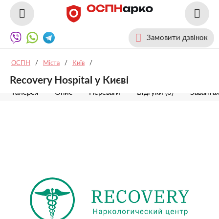
Замовити дзвінок
ОСПН
/
Міста
/
Київ
/
Recovery Hospital у Києві
Галерея
Опис
Переваги
Відгуки (0)
Заванта