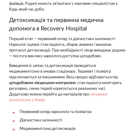
фахівців. Родичі можуть зв'язатися з черговим спеціалістом у
будь-який час доби.
Детоксикація та первинна медична
допомога в Recovery Hospital
Перший етап — первинний огляд та діагностика залежності.
Нарколог оцінює стан пацієнта, збирає анамнез і визначає
протокол детоксикації. При необхідності лікар виїжджає додому
— послуга виклику нарколога доступна цілодобово.
Виведення із запою та детоксикація проводяться
медикаментозно в умовах стаціонару. Терапевт і психіатр
підключаються за показаннями. Весь процес відбувається під
цілодобовим лікарським контролем
: стан пацієнта моніторять
регулярно, схема терапії коригується в реальному часі.
Додатково можна перейти до матеріалів про
лікування
алкоголізму у Києві
.
Первинний огляд нарколога та психіатра
Діагностика залежності
Медикаментозна детоксикація