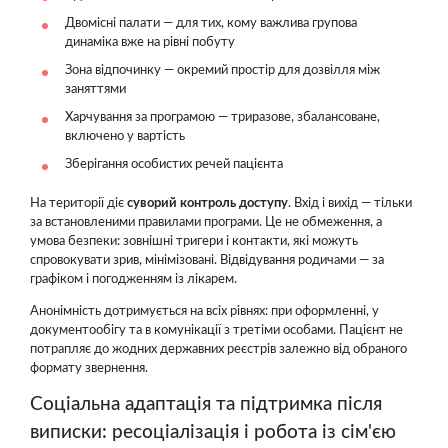
Двомісні палати — для тих, кому важлива групова
динаміка вже на рівні побуту
Зона відпочинку — окремий простір для дозвілля між
заняттями
Харчування за програмою — триразове, збалансоване,
включено у вартість
Зберігання особистих речей пацієнта
На території діє
суворий контроль доступу
. Вхід і вихід — тільки
за встановленими правилами програми. Це не обмеження, а
умова безпеки: зовнішні тригери і контакти, які можуть
спровокувати зрив, мінімізовані. Відвідування родичами — за
графіком і погодженням із лікарем.
Анонімність дотримується на всіх рівнях: при оформленні, у
документообігу та в комунікації з третіми особами. Пацієнт не
потрапляє до жодних державних реєстрів залежно від обраного
формату звернення.
Соціальна адаптація та підтримка після
виписки: ресоціалізація і робота із сім'єю