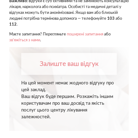
Важливо:
відгуки є суб'єктивними та не замінюють консультацію
лікаря, нарколога або психіатра. Особисті та медичні деталі у
відгуках можуть бути анонімізовані. Якщо вам або близькій
людині потрібна термінова допомога — телефонуйте
103
або
112
.
Маєте запитання? Перегляньте
поширені запитання
або
зв'яжіться з нами
.
Залиште ваш відгук
На цей момент немає жодного відгуку про
цей заклад.
Ваш відгук буде першим. Розкажіть іншим
користувачам про ваш досвід та якість
послуг цього центру лікування
залежностей.