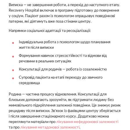
Виписка — не завершення роботи, а перехід до наступного етапу.
Recovery Hospital включає в програму підготовку до повернення
у соціум. Пацієнт разом із психологом опрацьовує поведінкові
патерни, які діятимуть вже поза стінами центру.
Напрямки соціальної адаптації та ресоціалізації:
Індивідуальна робота з психологом щодо планування
життя після виписки
Формування навичок стресостійкості та відмови від
речовини в реальних ситуаціях
Консультації для родичів — робота із созалежністю
Супровід пацієнта на етапі переходу до звичного
середовища
Родина — частина процесу відновлення. Консультації для
близьких допомагають зрозуміти, як підтримати людину без
мимовільного підкріплення залежної поведінки. Це знижує ризик
рецидиву після виписки. Зв'язок із фахівцями центру зберігається
і після завершення стаціонарного курсу. Додатково можна
переглянути матеріали про
лікування мефедронової залежності
та про
лікування метадонової залежності
.