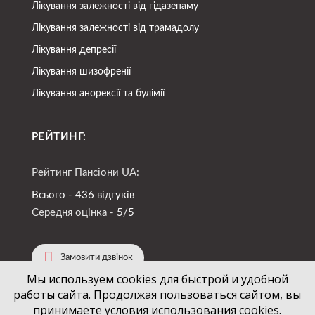
Лікування залежності від гідазепаму
Лікування залежності від трамадолу
Лікування депресії
Лікування шизофренії
Лікування анорексії та булімії
РЕЙТИНГ:
Рейтинг Пансіони UA:
Всього - 436 відгуків
Середня оцінка -
5/5
Замовити дзвінок
Мы используем cookies для быстрой и удобной
работы сайта. Продолжая пользоваться сайтом, вы
(067)
724-94-88
+38
принимаете условия использования cookies.