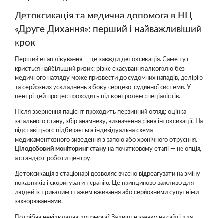
Детоксикація та медична допомога в НЦ
«Друге Дихання»: перший і найважливіший
крок
Перший етап лікування — це завжди детоксикація. Саме тут
криється найбільший ризик: різке скасування алкоголю без
медичного нагляду може призвести до судомних нападів, делірію
та серйозних ускладнень з боку серцево-судинної системи. У
центрі цей процес проходить під контролем спеціалістів.
Після звернення пацієнт проходить первинний огляд: оцінка
загального стану, збір анамнезу, визначення рівня інтоксикації. На
підставі цього підбирається індивідуальна схема
медикаментозного виведення з запою або хронічного отруєння.
Цілодобовий моніторинг стану
на початковому етапі — не опція,
а стандарт роботи центру.
Детоксикація в стаціонарі дозволяє вчасно відреагувати на зміну
показників і скоригувати терапію. Це принципово важливо для
людей із тривалим стажем вживання або серйозними супутніми
захворюваннями.
Потрібна невідкладна допомога? Залиште заявку на сайті для