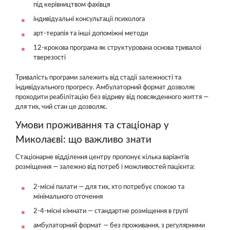
під керівництвом фахівця
індивідуальні консультації психолога
арт-терапія та інші допоміжні методи
12-крокова програма як структурована основа тривалої
тверезості
Тривалість програми залежить від стадії залежності та
індивідуального прогресу. Амбулаторний формат дозволяє
проходити реабілітацію без відриву від повсякденного життя —
для тих, чий стан це дозволяє.
Умови проживання та стаціонар у
Миколаєві: що важливо знати
Стаціонарне відділення центру пропонує кілька варіантів
розміщення — залежно від потреб і можливостей пацієнта:
2-місні палати — для тих, хто потребує спокою та
мінімального оточення
2-4-місні кімнати — стандартне розміщення в групі
амбулаторний формат — без проживання, з регулярними