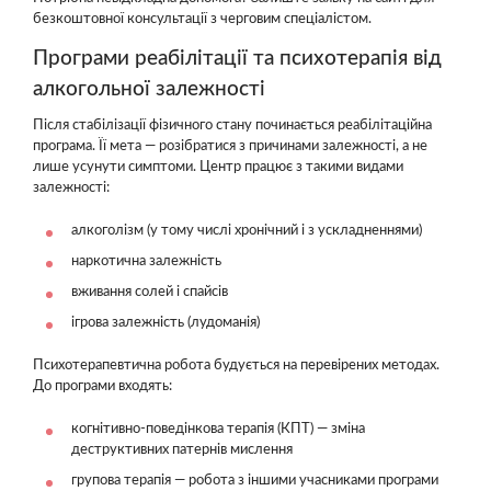
безкоштовної консультації з черговим спеціалістом.
Програми реабілітації та психотерапія від
алкогольної залежності
Після стабілізації фізичного стану починається реабілітаційна
програма. Її мета — розібратися з причинами залежності, а не
лише усунути симптоми. Центр працює з такими видами
залежності:
алкоголізм (у тому числі хронічний і з ускладненнями)
наркотична залежність
вживання солей і спайсів
ігрова залежність (лудоманія)
Психотерапевтична робота будується на перевірених методах.
До програми входять:
когнітивно-поведінкова терапія (КПТ) — зміна
деструктивних патернів мислення
групова терапія — робота з іншими учасниками програми