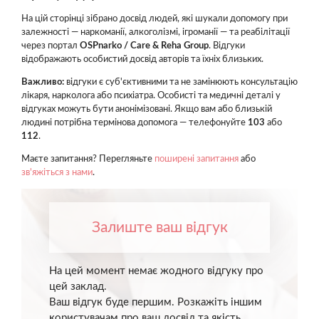
На цій сторінці зібрано досвід людей, які шукали допомогу при
залежності — наркоманії, алкоголізмі, ігроманії — та реабілітації
через портал
OSPnarko / Care & Reha Group
. Відгуки
відображають особистий досвід авторів та їхніх близьких.
Важливо:
відгуки є суб'єктивними та не замінюють консультацію
лікаря, нарколога або психіатра. Особисті та медичні деталі у
відгуках можуть бути анонімізовані. Якщо вам або близькій
людині потрібна термінова допомога — телефонуйте
103
або
112
.
Маєте запитання? Перегляньте
поширені запитання
або
зв'яжіться з нами
.
Залиште ваш відгук
На цей момент немає жодного відгуку про
цей заклад.
Ваш відгук буде першим. Розкажіть іншим
користувачам про ваш досвід та якість