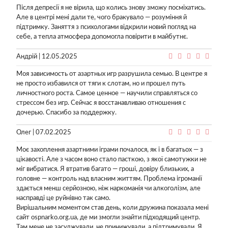
Після депресії я не вірила, що колись знову зможу посміхатись.
Але в центрі мені дали те, чого бракувало — розуміння й
підтримку. Заняття з психологами відкрили новий погляд на
себе, а тепла атмосфера допомогла повірити в майбутнє.
Андрій | 12.05.2025
Моя зависимость от азартных игр разрушила семью. В центре я
не просто избавился от тяги к слотам, но и прошел путь
личностного роста. Самое ценное — научили справляться со
стрессом без игр. Сейчас я восстанавливаю отношения с
дочерью. Спасибо за поддержку.
Олег | 07.02.2025
Моє захоплення азартними іграми почалося, як і в багатьох — з
цікавості. Але з часом воно стало пасткою, з якої самотужки не
міг вибратися. Я втратив багато — гроші, довіру близьких, а
головне — контроль над власним життям. Проблема ігроманії
здається менш серйозною, ніж наркоманія чи алкоголізм, але
насправді це руйнівно так само.
Вирішальним моментом став день, коли дружина показала мені
сайт ospnarko.org.ua, де ми змогли знайти підходящий центр.
Там мене не засуджували, не принижували, а підтримували. Я