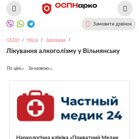
Замовити дзвінок
ОСПН
/
Міста
/
Запоріжжя
/
Лікування алкоголізму у Вільнянську
По ціні
За назвою
Наркологічна клініка «Приватний Медик