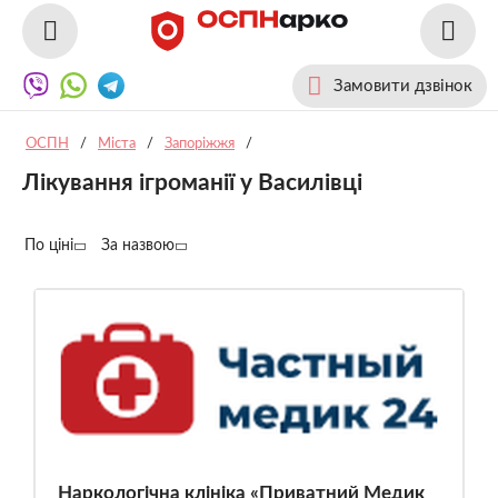
Замовити дзвінок
ОСПН
/
Міста
/
Запоріжжя
/
Лікування ігроманії у Василівці
По ціні
За назвою
Наркологічна клініка «Приватний Медик