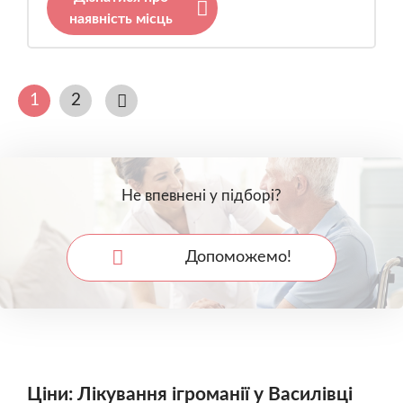
наявність місць
1
2
Не впевнені у підборі?
Допоможемо!
Ціни: Лікування ігроманії у Василівці