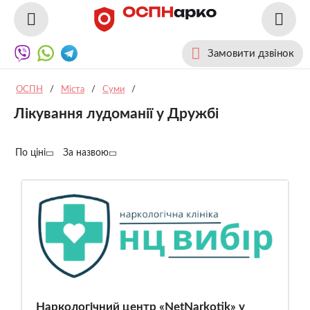
Замовити дзвінок
ОСПН
/
Міста
/
Суми
/
Лікування лудоманії у Дружбі
По ціні
За назвою
Наркологічний центр «NetNarkotik» у