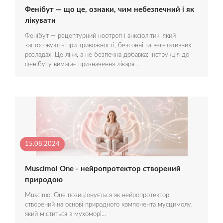
Фенібут — що це, ознаки, чим небезпечний і як
лікувати
Фенібут — рецептурний ноотроп і анксіолітик, який
застосовують при тривожності, безсонні та вегетативних
розладах. Це ліки, а не безпечна добавка: інструкція до
фенібуту вимагає призначення лікаря…
15.08.2024
Muscimol One - нейропротектор створений
природою
Muscimol One позиціонується як нейропротектор,
створений на основі природного компонента мусцимолу,
який міститься в мухоморі…