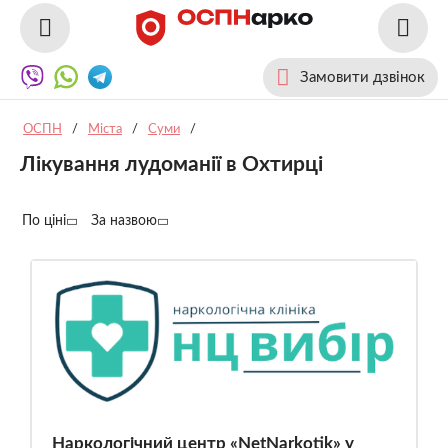
Замовити дзвінок
ОСПН
/
Міста
/
Суми
/
Лікування лудоманії в Охтирці
По ціні
За назвою
Наркологічний центр «NetNarkotik» у