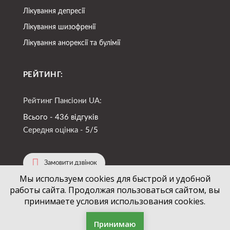
Лікування депресії
Лікування шизофренії
Лікування анорексії та булімії
РЕЙТИНГ:
Рейтинг Пансіони UA:
Всього - 436 відгуків
Середня оцінка -
5/5
Замовити дзвінок
Мы используем cookies для быстрой и удобной
работы сайта. Продолжая пользоваться сайтом, вы
(067)
724-94-88
+38
принимаете условия использования cookies.
Принимаю
Фільтр