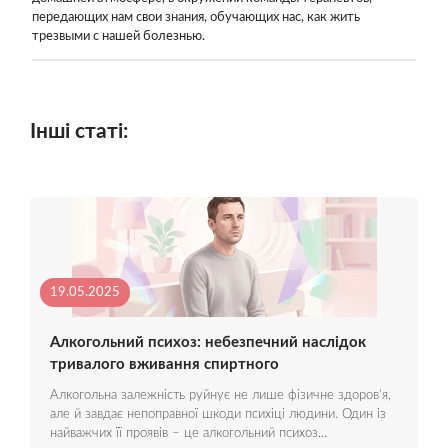
передающих нам свои знания, обучающих нас, как жить
трезвыми с нашей болезнью.
Інші статі:
19.05.2025
Алкогольний психоз: небезпечний наслідок
тривалого вживання спиртного
Алкогольна залежність руйнує не лише фізичне здоров’я,
але й завдає непоправної шкоди психіці людини. Один із
найважчих її проявів – це алкогольний психоз…