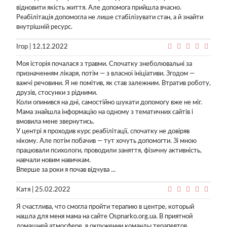
відновити якість життя. Але допомога прийшла вчасно.
Реабілітація допомогла не лише стабілізувати стан, а й знайти
внутрішній ресурс.
Ігор | 12.12.2022
Моя історія почалася з травми. Спочатку знеболювальні за
призначенням лікаря, потім — з власної ініціативи. Згодом —
важчі речовини. Я не помітив, як став залежним. Втратив роботу,
друзів, стосунки з рідними.
Коли опинився на дні, самостійно шукати допомогу вже не міг.
Мама знайшла інформацію на одному з тематичних сайтів і
вмовила мене звернутись.
У центрі я проходив курс реабілітації, спочатку не довіряв
нікому. Але потім побачив — тут хочуть допомогти. Зі мною
працювали психологи, проводили заняття, фізичну активність,
навчали новим навичкам.
Вперше за роки я почав відчува ...
Катя | 25.02.2022
Я счастлива, что смогла пройти терапию в центре, который
нашла для меня мама на сайте Ospnarko.org.ua. В приятной
домашней атмосфере, в окружении команды терапевтов,