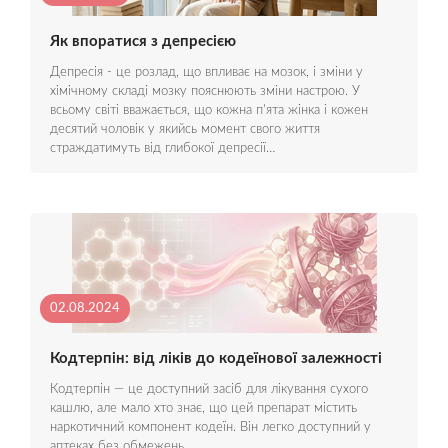
Як впоратися з депресією
Депресія - це розлад, що впливає на мозок, і зміни у
хімічному складі мозку пояснюють зміни настрою. У
всьому світі вважається, що кожна п'ята жінка і кожен
десятий чоловік у якийсь момент свого життя
страждатимуть від глибокої депресії…
02.08.2024
Кодтерпін: від ліків до кодеїнової залежності
Кодтерпін — це доступний засіб для лікування сухого
кашлю, але мало хто знає, що цей препарат містить
наркотичний компонент кодеїн. Він легко доступний у
аптеках без обмежень…