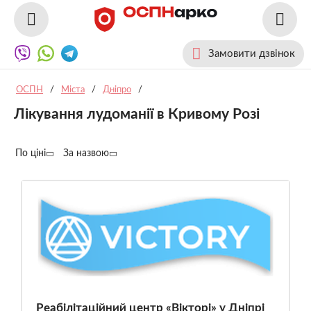
Замовити дзвінок
ОСПН
/
Міста
/
Дніпро
/
Лікування лудоманії в Кривому Розі
По ціні
За назвою
Реабілітаційний центр «Вікторі» у Дніпрі