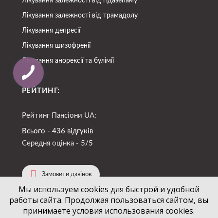
Лікування залежності від гідазепаму
Лікування залежності від трамадолу
Лікування депресії
Лікування шизофренії
Лікування анорексії та булімії
РЕЙТИНГ:
Рейтинг Пансіони UA:
Всього - 436 відгуків
Середня оцінка -
5/5
Замовити дзвінок
Мы используем cookies для быстрой и удобной
работы сайта. Продолжая пользоваться сайтом, вы
(067)
724-94-88
+38
принимаете условия использования cookies.