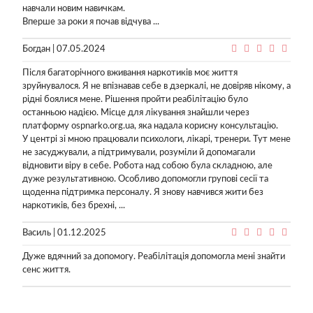
навчали новим навичкам.
Вперше за роки я почав відчува ...
Богдан | 07.05.2024
Після багаторічного вживання наркотиків моє життя
зруйнувалося. Я не впізнавав себе в дзеркалі, не довіряв нікому, а
рідні боялися мене. Рішення пройти реабілітацію було
останньою надією. Місце для лікування знайшли через
платформу ospnarko.org.ua, яка надала корисну консультацію.
У центрі зі мною працювали психологи, лікарі, тренери. Тут мене
не засуджували, а підтримували, розуміли й допомагали
відновити віру в себе. Робота над собою була складною, але
дуже результативною. Особливо допомогли групові сесії та
щоденна підтримка персоналу. Я знову навчився жити без
наркотиків, без брехні, ...
Василь | 01.12.2025
Дуже вдячний за допомогу. Реабілітація допомогла мені знайти
сенс життя.