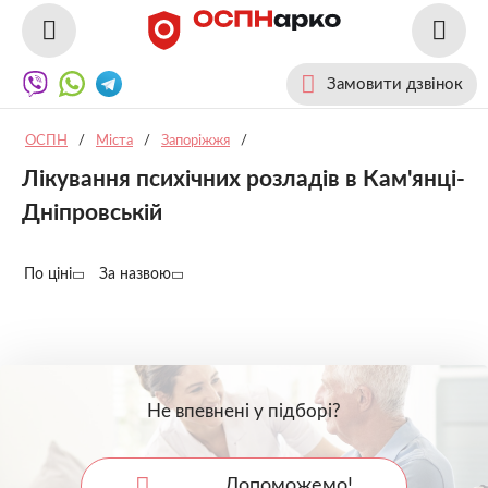
Замовити дзвінок
ОСПН
/
Міста
/
Запоріжжя
/
Лікування психічних розладів в Кам'янці-
Дніпровській
По ціні
За назвою
Не впевнені у підборі?
Допоможемо!