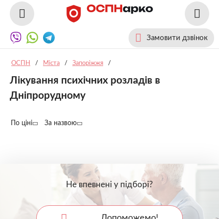
Замовити дзвінок
ОСПН
/
Міста
/
Запоріжжя
/
Лікування психічних розладів в
Дніпрорудному
По ціні
За назвою
Не впевнені у підборі?
Допоможемо!