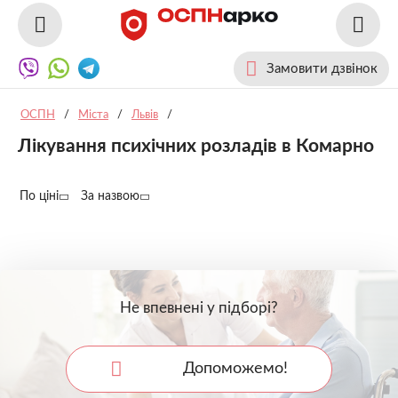
Замовити дзвінок
ОСПН
/
Міста
/
Львів
/
Лікування психічних розладів в Комарно
По ціні
За назвою
Не впевнені у підборі?
Допоможемо!