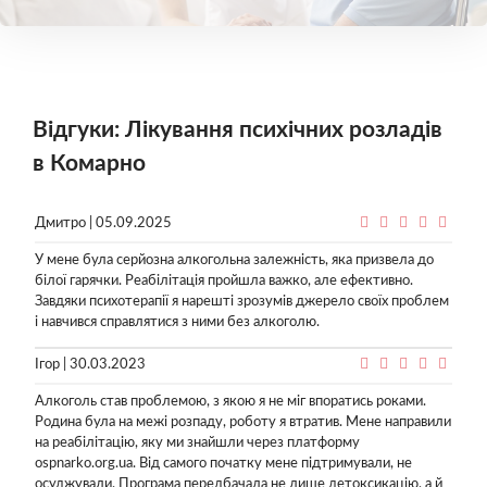
Відгуки: Лікування психічних розладів
в Комарно
Дмитро | 05.09.2025
У мене була серйозна алкогольна залежність, яка призвела до
білої гарячки. Реабілітація пройшла важко, але ефективно.
Завдяки психотерапії я нарешті зрозумів джерело своїх проблем
і навчився справлятися з ними без алкоголю.
Ігор | 30.03.2023
Алкоголь став проблемою, з якою я не міг впоратись роками.
Родина була на межі розпаду, роботу я втратив. Мене направили
на реабілітацію, яку ми знайшли через платформу
ospnarko.org.ua. Від самого початку мене підтримували, не
осуджували. Програма передбачала не лише детоксикацію, а й