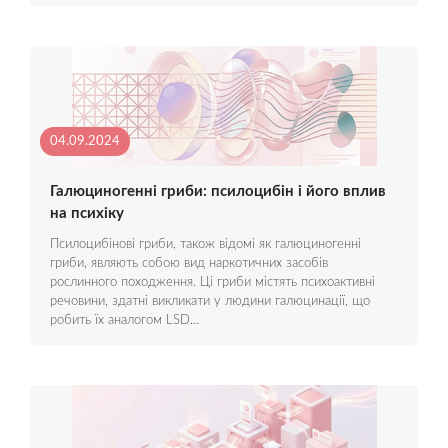
04.09.2024
Галюциногенні гриби: псилоцибін і його вплив
на психіку
Псилоцибінові гриби, також відомі як галюциногенні
гриби, являють собою вид наркотичних засобів
рослинного походження. Ці гриби містять психоактивні
речовини, здатні викликати у людини галюцинації, що
робить їх аналогом LSD…