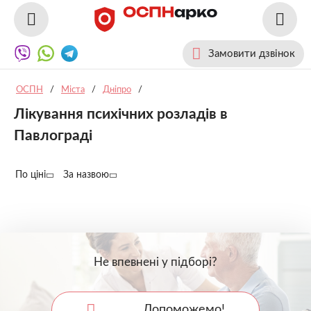
Замовити дзвінок
ОСПН
/
Міста
/
Дніпро
/
Лікування психічних розладів в
Павлограді
По ціні
За назвою
Не впевнені у підборі?
Допоможемо!