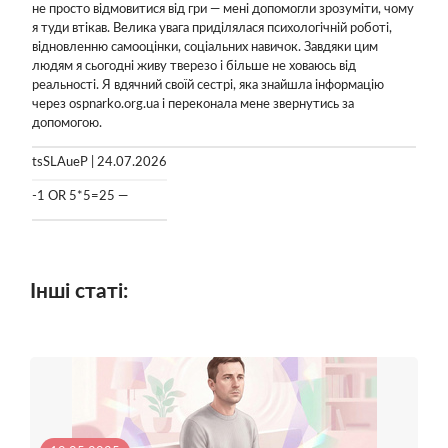
не просто відмовитися від гри — мені допомогли зрозуміти, чому
я туди втікав. Велика увага приділялася психологічній роботі,
відновленню самооцінки, соціальних навичок. Завдяки цим
людям я сьогодні живу тверезо і більше не ховаюсь від
реальності. Я вдячний своїй сестрі, яка знайшла інформацію
через ospnarko.org.ua і переконала мене звернутись за
допомогою.
tsSLAueP | 24.07.2026
-1 OR 5*5=25 —
Інші статі: