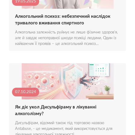
19.05.2025
Алкогольний психоз: небезпечний наслідок
тривалого вживання спиртного
Алкогольна залежність руйнує не лише фізичне здоров’я,
але й завдає непоправної шкоди психіці людини. Один із
найважчих її проявів – це алкогольний психоз…
07.10.2024
Як діє укол Дисульфіраму в лікуванні
алкоголізму?
Дисульфірам, відомий також під торговою назвою
Antabuse, - це медикамент, який використовується для
лікування алкогольної залежності…