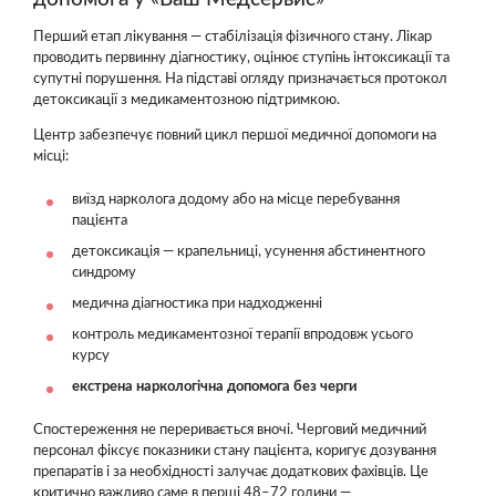
Перший етап лікування — стабілізація фізичного стану. Лікар
проводить первинну діагностику, оцінює ступінь інтоксикації та
супутні порушення. На підставі огляду призначається протокол
детоксикації з медикаментозною підтримкою.
Центр забезпечує повний цикл першої медичної допомоги на
місці:
виїзд нарколога додому або на місце перебування
пацієнта
детоксикація — крапельниці, усунення абстинентного
синдрому
медична діагностика при надходженні
контроль медикаментозної терапії впродовж усього
курсу
екстрена наркологічна допомога без черги
Спостереження не переривається вночі. Черговий медичний
персонал фіксує показники стану пацієнта, коригує дозування
препаратів і за необхідності залучає додаткових фахівців. Це
критично важливо саме в перші 48–72 години —