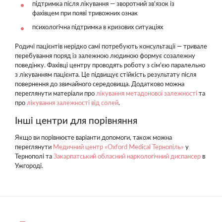
підтримка після лікування — зворотний зв'язок із
фахівцем при появі тривожних ознак
психологічна підтримка в кризових ситуаціях
Родичі пацієнтів нерідко самі потребують консультації — тривале
перебування поряд із залежною людиною формує созалежну
поведінку. Фахівці центру проводять роботу з сім'єю паралельно
з лікуванням пацієнта. Це підвищує стійкість результату після
повернення до звичайного середовища. Додатково можна
переглянути матеріали про
лікування метадонової залежності
та
про
лікування залежності від солей
.
Інші центри для порівняння
Якщо ви порівнюєте варіанти допомоги, також можна
переглянути
Медичний центр «Oxford Medical Тернопіль»
у
Тернополі та
Закарпатський обласний наркологічний диспансер
в
Ужгороді.