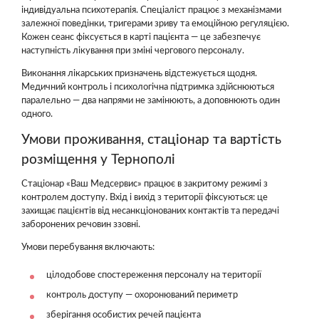
індивідуальна психотерапія. Спеціаліст працює з механізмами
залежної поведінки, тригерами зриву та емоційною регуляцією.
Кожен сеанс фіксується в карті пацієнта — це забезпечує
наступність лікування при зміні чергового персоналу.
Виконання лікарських призначень відстежується щодня.
Медичний контроль і психологічна підтримка здійснюються
паралельно — два напрями не замінюють, а доповнюють один
одного.
Умови проживання, стаціонар та вартість
розміщення у Тернополі
Стаціонар «Ваш Медсервис» працює в закритому режимі з
контролем доступу. Вхід і вихід з території фіксуються: це
захищає пацієнтів від несанкціонованих контактів та передачі
заборонених речовин ззовні.
Умови перебування включають:
цілодобове спостереження персоналу на території
контроль доступу — охоронюваний периметр
зберігання особистих речей пацієнта