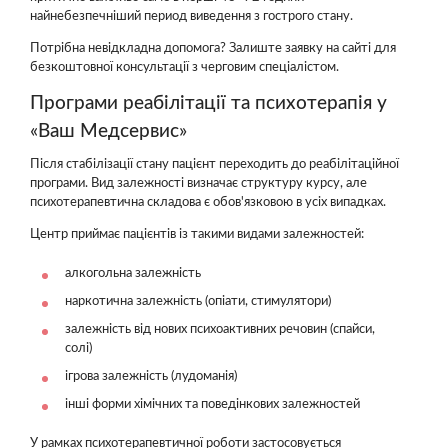
найнебезпечніший период виведення з гострого стану.
Потрібна невідкладна допомога? Залиште заявку на сайті для
безкоштовної консультації з черговим спеціалістом.
Програми реабілітації та психотерапія у
«Ваш Медсервис»
Після стабілізації стану пацієнт переходить до реабілітаційної
програми. Вид залежності визначає структуру курсу, але
психотерапевтична складова є обов'язковою в усіх випадках.
Центр приймає пацієнтів із такими видами залежностей:
алкогольна залежність
наркотична залежність (опіати, стимулятори)
залежність від нових психоактивних речовин (спайси,
солі)
ігрова залежність (лудоманія)
інші форми хімічних та поведінкових залежностей
У рамках психотерапевтичної роботи застосовується