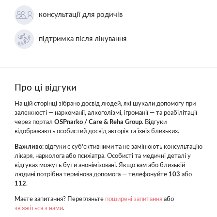
консультації для родичів
підтримка після лікування
Про ці відгуки
На цій сторінці зібрано досвід людей, які шукали допомогу при
залежності — наркоманії, алкоголізмі, ігроманії — та реабілітації
через портал
OSPnarko / Care & Reha Group
. Відгуки
відображають особистий досвід авторів та їхніх близьких.
Важливо:
відгуки є суб'єктивними та не замінюють консультацію
лікаря, нарколога або психіатра. Особисті та медичні деталі у
відгуках можуть бути анонімізовані. Якщо вам або близькій
людині потрібна термінова допомога — телефонуйте
103
або
112
.
Маєте запитання? Перегляньте
поширені запитання
або
зв'яжіться з нами
.