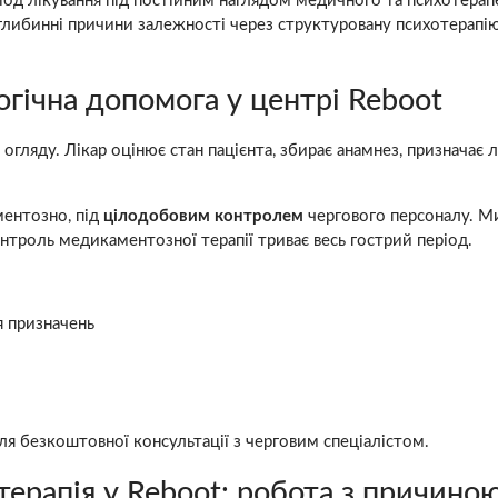
еріод лікування під постійним наглядом медичного та психотера
 глибинні причини залежності через структуровану психотерапі
огічна допомога у центрі Reboot
огляду. Лікар оцінює стан пацієнта, збирає анамнез, призначає 
ментозно, під
цілодобовим контролем
чергового персоналу. Ми
нтроль медикаментозної терапії триває весь гострий період.
 призначень
ля безкоштовної консультації з черговим спеціалістом.
терапія у Reboot: робота з причино