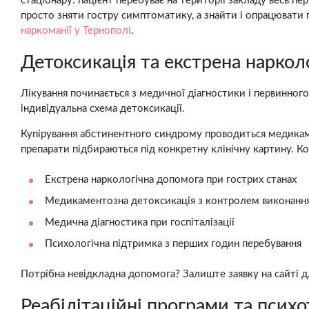
стаціонару: пацієнт перебуває на території закладу весь п
просто зняти гостру симптоматику, а знайти і опрацювати
наркоманії у Тернополі
.
Детоксикація та екстрена наркол
Лікування починається з медичної діагностики і первинного 
індивідуальна схема детоксикації.
Купірування абстинентного синдрому проводиться медика
препарати підбираються під конкретну клінічну картину. Ко
Екстрена наркологічна допомога при гострих станах
Медикаментозна детоксикація з контролем виконання
Медична діагностика при госпіталізації
Психологічна підтримка з перших годин перебування
Потрібна невідкладна допомога? Залиште заявку на сайті д
Реабілітаційні програми та психо