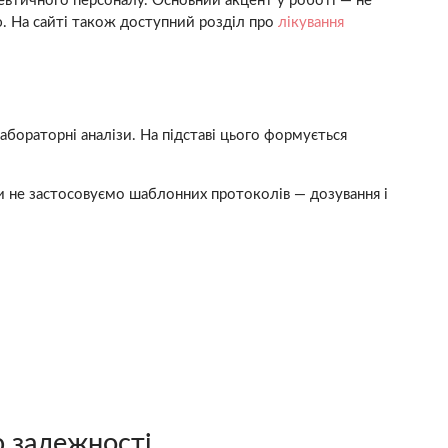
певтичного персоналу. Основний акцент у роботі — не
ю. На сайті також доступний розділ про
лікування
лабораторні аналізи. На підставі цього формується
 не застосовуємо шаблонних протоколів — дозування і
ю залежності