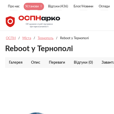
Про нас
Установи
Відгуки (436)
Блог/Новини
Огляди
ОСПН
/
Міста
/
Тернополь
/
Reboot у Тернополі
Reboot у Тернополі
Галерея
Опис
Переваги
Відгуки (0)
Заван