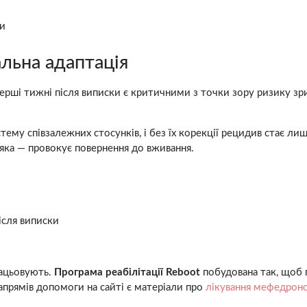
ми
альна адаптація
Перші тижні після виписки є критичними з точки зору ризику зр
му співзалежних стосунків, і без їх корекції рецидив стає лиш
 яка — провокує повернення до вживання.
ісля виписки
рацьовують.
Програма реабілітації Reboot
побудована так, щоб п
апрямів допомоги на сайті є матеріали про
лікування мефедроно