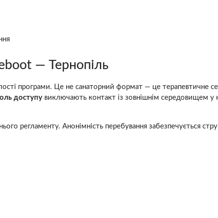
м
ння
eboot — Тернопіль
валості програми. Це не санаторний формат — це терапевтичне 
оль доступу
виключають контакт із зовнішнім середовищем у 
шнього регламенту. Анонімність перебування забезпечується стр