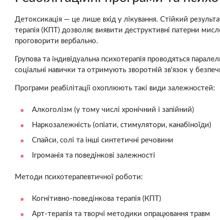
Детоксикація — це лише вхід у лікування. Стійкий результа
терапія (КПТ) дозволяє виявити деструктивні патерни мисл
проговорити вербально.
Групова та індивідуальна психотерапія проводяться парале
соціальні навички та отримують зворотній зв'язок у безпеч
Програми реабілітації охоплюють такі види залежностей:
Алкоголізм (у тому числі хронічний і запійний)
Наркозалежність (опіати, стимулятори, канабіноїди)
Спайси, солі та інші синтетичні речовини
Ігроманія та поведінкові залежності
Методи психотерапевтичної роботи:
Когнітивно-поведінкова терапія (КПТ)
Арт-терапія та творчі методики опрацювання травм