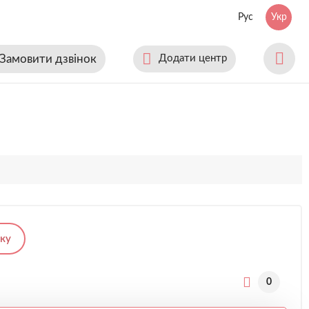
Рус
Укр
Замовити дзвінок
Додати центр
ку
0