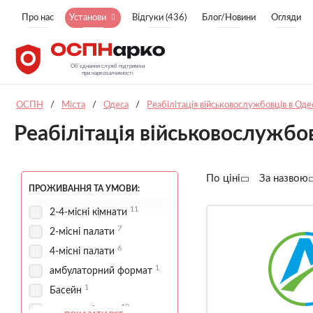
Про нас
Установи
Відгуки (436)
Блог/Новини
Огляди
ОСПН
/
Міста
/
Одеса
/
Реабілітація військовослужбовців в Оде
Реабілітація військовослужбов
По ціні
За назвою
ПРОЖИВАННЯ ТА УМОВИ:
11
2-4-місні кімнати
7
2-місні палати
6
4-місні палати
1
амбулаторний формат
1
Басейн
12
спортивні зони