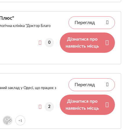
 Плюс"
Перегляд
огічна клініка "Доктор Благо
Дізнатися про
0
наявність місць
Перегляд
аний заклад у Одесі, що працює з
Дізнатися про
2
наявність місць
+1