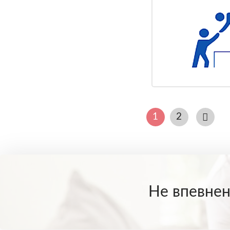
1
2
Не впевнені