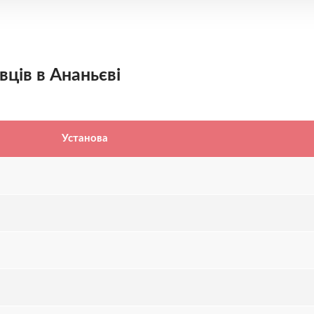
вців в Ананьєві
Установа