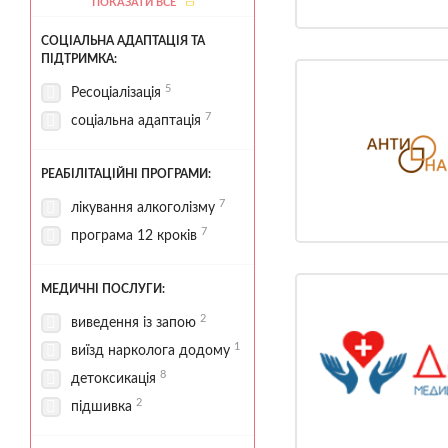
ПОКАЗАТИ ВСЕ
4
стаціонар
СОЦІАЛЬНА АДАПТАЦІЯ ТА
територія для прогулянок
ПІДТРИМКА:
4
5
Ресоціалізація
7
соціальна адаптація
РЕАБІЛІТАЦІЙНІ ПРОГРАМИ:
7
лікування алкоголізму
7
програма 12 кроків
МЕДИЧНІ ПОСЛУГИ:
2
виведення із запою
1
виїзд нарколога додому
8
детоксикація
2
підшивка