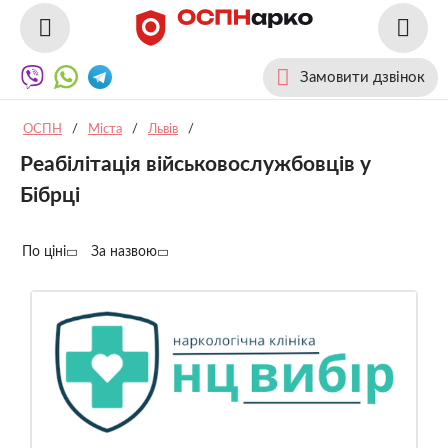
Замовити дзвінок
ОСПН
/
Міста
/
Львів
/
Реабілітація військовослужбовців у
Бібрці
По ціні
За назвою