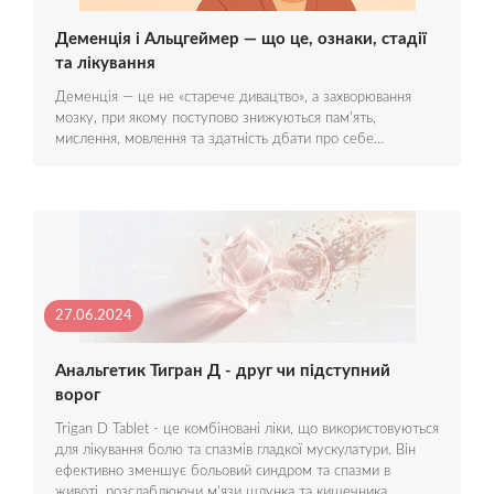
Деменція і Альцгеймер — що це, ознаки, стадії
та лікування
Деменція — це не «старече дивацтво», а захворювання
мозку, при якому поступово знижуються пам'ять,
мислення, мовлення та здатність дбати про себе…
27.06.2024
Анальгетик Тигран Д - друг чи підступний
ворог
Trigan D Tablet - це комбіновані ліки, що використовуються
для лікування болю та спазмів гладкої мускулатури. Він
ефективно зменшує больовий синдром та спазми в
животі, розслаблюючи м'язи шлунка та кишечника…