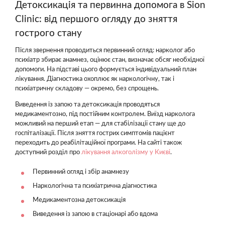
Детоксикація та первинна допомога в Sion
Clinic: від першого огляду до зняття
гострого стану
Після звернення проводиться первинний огляд: нарколог або
психіатр збирає анамнез, оцінює стан, визначає обсяг необхідної
допомоги. На підставі цього формується індивідуальний план
лікування. Діагностика охоплює як наркологічну, так і
психіатричну складову — окремо, без спрощень.
Виведення із запою та детоксикація проводяться
медикаментозно, під постійним контролем. Виїзд нарколога
можливий на перший етап — для стабілізації стану ще до
госпіталізації. Після зняття гострих симптомів пацієнт
переходить до реабілітаційної програми. На сайті також
доступний розділ про
лікування алкоголізму у Києві
.
Первинний огляд і збір анамнезу
Наркологічна та психіатрична діагностика
Медикаментозна детоксикація
Виведення із запою в стаціонарі або вдома