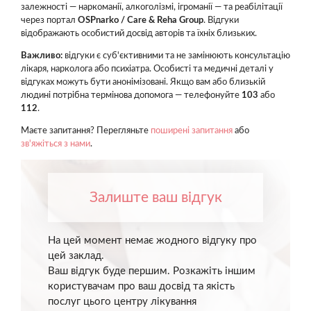
залежності — наркоманії, алкоголізмі, ігроманії — та реабілітації
через портал
OSPnarko / Care & Reha Group
. Відгуки
відображають особистий досвід авторів та їхніх близьких.
Важливо:
відгуки є суб'єктивними та не замінюють консультацію
лікаря, нарколога або психіатра. Особисті та медичні деталі у
відгуках можуть бути анонімізовані. Якщо вам або близькій
людині потрібна термінова допомога — телефонуйте
103
або
112
.
Маєте запитання? Перегляньте
поширені запитання
або
зв'яжіться з нами
.
Залиште ваш відгук
На цей момент немає жодного відгуку про
цей заклад.
Ваш відгук буде першим. Розкажіть іншим
користувачам про ваш досвід та якість
послуг цього центру лікування