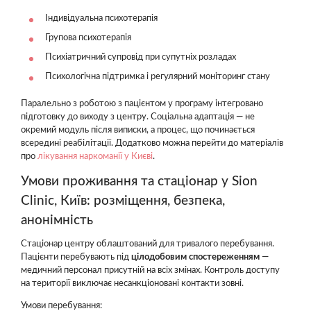
Індивідуальна психотерапія
Групова психотерапія
Психіатричний супровід при супутніх розладах
Психологічна підтримка і регулярний моніторинг стану
Паралельно з роботою з пацієнтом у програму інтегровано
підготовку до виходу з центру. Соціальна адаптація — не
окремий модуль після виписки, а процес, що починається
всередині реабілітації. Додатково можна перейти до матеріалів
про
лікування наркоманії у Києві
.
Умови проживання та стаціонар у Sion
Clinic, Київ: розміщення, безпека,
анонімність
Стаціонар центру облаштований для тривалого перебування.
Пацієнти перебувають під
цілодобовим спостереженням
—
медичний персонал присутній на всіх змінах. Контроль доступу
на території виключає несанкціоновані контакти зовні.
Умови перебування: