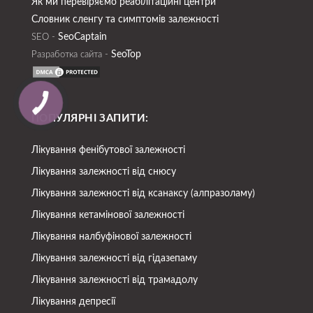
Як ми перевіряємо реабілітаційні центри
Словник сленгу та симптомів залежності
SeoСaptain
SEO -
SeoTop
Разработка сайта -
ПОПУЛЯРНІ ЗАПИТИ:
Лікування фенібутової залежності
Лікування залежності від снюсу
Лікування залежності від ксанаксу (алпразоламу)
Лікування кетамінової залежності
Лікування налбуфінової залежності
Лікування залежності від гідазепаму
Лікування залежності від трамадолу
Лікування депресії