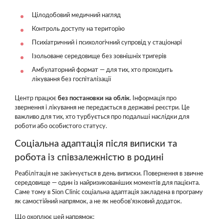
Цілодобовий медичний нагляд
Контроль доступу на територію
Психіатричний і психологічний супровід у стаціонарі
Ізольоване середовище без зовнішніх тригерів
Амбулаторний формат — для тих, хто проходить
лікування без госпіталізації
Центр працює
без постановки на облік
. Інформація про
звернення і лікування не передається в державні реєстри. Це
важливо для тих, хто турбується про подальші наслідки для
роботи або особистого статусу.
Соціальна адаптація після виписки та
робота із співзалежністю в родині
Реабілітація не закінчується в день виписки. Повернення в звичне
середовище — один із найризикованіших моментів для пацієнта.
Саме тому в Sion Clinic соціальна адаптація закладена в програму
як самостійний напрямок, а не як необов'язковий додаток.
Що охоплює цей напрямок: