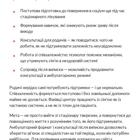
Поступова підготовка до повернення в соціум ще під час
стаціонарного лікування
Формування навичок, які знижують ризик зриву після
виходу
Консультації для родичів — як поводитися, чого не
робити, як не підтримувати залежність неусвідомлено
Робота зі співзалежністю: психолог пояснює механізми,
що утримують сім'ю в нездоровій системі
Супровід після виписки — можливість продовжити
консультації в амбулаторному режимі
Родичі нерідко самі потребують підтримки — і це нормально.
Співзалежність формується поступово і без зовнішньої допомоги
майже не долається. Фахівці центру працюють із сім'єю як із
частиною системи, а не як із тлом для пацієнта.
Мета — не просто вийти зі стаціонару тверезим, а повернутися до
повноцінного життя з розумінням того, як його підтримувати.
Амбулаторний формат і консультації після виписки дозволяють
зберегти зв'язок зі спеціалістом на той період, коли він потрібен
найбільше. Для порівняння напрямів допомоги на сайті є