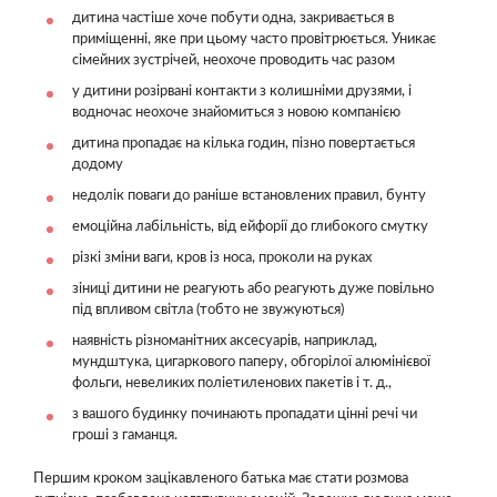
дитина частіше хоче побути одна, закривається в
приміщенні, яке при цьому часто провітрюється. Уникає
сімейних зустрічей, неохоче проводить час разом
у дитини розірвані контакти з колишніми друзями, і
водночас неохоче знайомиться з новою компанією
дитина пропадає на кілька годин, пізно повертається
додому
недолік поваги до раніше встановлених правил, бунту
емоційна лабільність, від ейфорії до глибокого смутку
різкі зміни ваги, кров із носа, проколи на руках
зіниці дитини не реагують або реагують дуже повільно
під впливом світла (тобто не звужуються)
наявність різноманітних аксесуарів, наприклад,
мундштука, цигаркового паперу, обгорілої алюмінієвої
фольги, невеликих поліетиленових пакетів і т. д.,
з вашого будинку починають пропадати цінні речі чи
гроші з гаманця.
Першим кроком зацікавленого батька має стати розмова