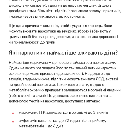
У житті кожної дитини можуть з'явитися наркотики (а також
алкоголь чи сигарети), і доступ до них стає легшим. Згідно з
дослідженнями, більшість підлітків зазнавали впливу наркотиків,
і майже чверть із них знають, як їх отримати.
Ще одна причина – компанія, в якій тусується хлопець. Вони
можуть вживати наркотики на вечірках, зборах і вбачають у
цьому спосіб бунту проти дорослих, а також ознака дорослості
чи приналежності до групи
Які наркотики найчастіше вживають діти?
Найчастіше марихуана — це перше знайомство з наркотиками.
Однак не варто розглядати його як так званий легкий наркотик,
оскільки це може призвести до залежності. На додаток до
заходів, згаданих нижче, підлітки можуть вживати ЛСД, екстазі
чи дизайнерські наркотики. Також варто знати, як довго
метаболіти окремих препаратів залишаються в організмі людини
(тобто в сечі та слині). Це дозволяє ефективно виявляти їх за
допомогою тестів на наркотики, доступних в аптеках.
марихуану. ТГК залишається в організмі до 3 тижнів
амфетамін виявляється до 72 годин після прийому,
метамфетамін – до 6 днів