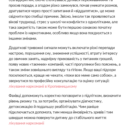
був відкритим, охоче спілкувався, ділився переживаннями та
просив поради, а згодом різко замкнувся, почав уникати розмов,
дратуватися через прості запитання й «віддалятися», це може
свідчити про глибші причини. Звісно, інколи так проявляються
вікові труднощі, стрес у школі чи конфлікти з однолітками, але
така закритість також може бути першою ознакою початку
проблем із наркотиками, особливо якщо вона поєднується з
іншими змінами.
Додаткові тривожні сигнали можуть включати різкі перепади
настрою, порушення сну, зниження успішності, втрату інтересу
до звичних занять, надмірну прихованість у питаннях грошей,
появу нових «таємних» компаній, часті прогулянки без пояснень, а
також зміни зовнішнього вигляду та гігієни. Якщо ваші підозри
посилюються, краще не чекати, «поки все мине само собою», а
звернутися по професійну консультацію та оцінку ситуації:
лікування наркоманії в Кропивницькому
Фахівці допоможуть коректно поговорити з підлітком, визначити
рівень ризику та, за потреби, організувати діагностику,
детоксикацію й подальшу реабілітацію. Чим раніше
підключається допомога, тим менша ймовірність зривів і тим
швидше можна повернути дитину до стабільного життя:
лікування наркоманії