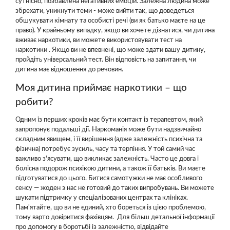
сутнісно, позбавлена негативних емоцій. Залежна людина може
збрехати, уникнути теми - може вийти так, що доведеться
обшукувати кімнату та особисті речі (ви як батько маєте на це
право). У крайньому випадку, якщо ви хочете дізнатися, чи дитина
вживає наркотики, ви можете використовувати тест на
наркотики . Якщо ви не впевнені, що може здати вашу дитину,
пройдіть універсальний тест. Він відповість на запитання, чи
дитина має відношення до речовин.
Моя дитина приймає наркотики – що
робити?
Одним із перших кроків має бути контакт із терапевтом, який
запропонує подальші дії. Наркоманія може бути надзвичайно
складним явищем, і її вирішення (адже залежність психічна та
фізична) потребує зусиль, часу та терпіння. У той самий час
важливо з'ясувати, що викликає залежність. Часто це довга і
болісна подорож психікою дитини, а також її батьків. Ви маєте
підготуватися до цього. Битися самотужки не має особливого
сенсу — жоден з нас не готовий до таких випробувань. Ви можете
шукати підтримку у спеціалізованих центрах та клініках.
Пам'ятайте, що ви не єдиний, хто бореться із цією проблемою,
тому варто довіритися фахівцям. Для більш детальної інформації
про допомогу в боротьбі із залежністю, відвідайте