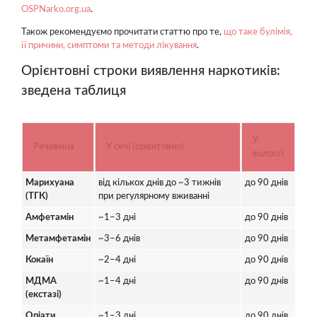
OSPNarko.org.ua
.
Також рекомендуємо прочитати статтю про те,
що таке булімія,
її причини, симптоми та методи лікування
.
Орієнтовні строки виявлення наркотиків:
зведена таблиця
У
Речовина
У сечі (орієнтовно)
волоссі
Марихуана
від кількох днів до ~3 тижнів
до 90 днів
(ТГК)
при регулярному вживанні
Амфетамін
~1–3 дні
до 90 днів
Метамфетамін
~3–6 днів
до 90 днів
Кокаїн
~2–4 дні
до 90 днів
МДМА
~1–4 дні
до 90 днів
(екстазі)
Опіати
~1–3 дні
до 90 днів