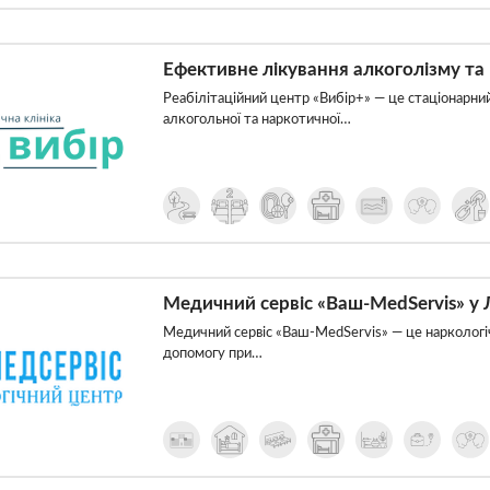
Ефективне лікування алкоголізму та 
Реабілітаційний центр «Вибір+» — це стаціонарни
алкогольної та наркотичної…
Медичний сервіс «Ваш-MedServis» у 
Медичний сервіс «Ваш-MedServis» — це наркологіч
допомогу при…