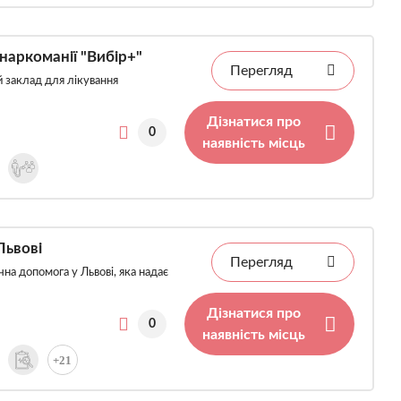
наркоманії "Вибір+"
Перегляд
й заклад для лікування
Дізнатися про
0
наявність місць
Львові
Перегляд
на допомога у Львові, яка надає
Дізнатися про
0
наявність місць
+21