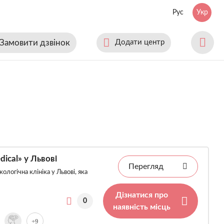
Рус
Укр
Замовити дзвінок
Додати центр
dical» у Львові
Перегляд
ологічна клініка у Львові, яка
Дізнатися про
0
наявність місць
+9