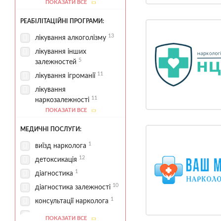
ПОКАЗАТИ ВСЕ
1
соціальна підтримка
РЕАБІЛІТАЦІЙНІ ПРОГРАМИ:
13
лікування алкоголізму
лікування інших
5
залежностей
11
лікування ігроманії
лікування
11
наркозалежності
ПОКАЗАТИ ВСЕ
лікування поведінкових
1
залежностей
МЕДИЧНІ ПОСЛУГИ:
лікування
1
виїзд нарколога
5
полізалежностей
12
детоксикація
2
програма 12 кроків
1
діагностика
11
реабілітаційні програми
10
діагностика залежності
1
консультації нарколога
контроль
ПОКАЗАТИ ВСЕ