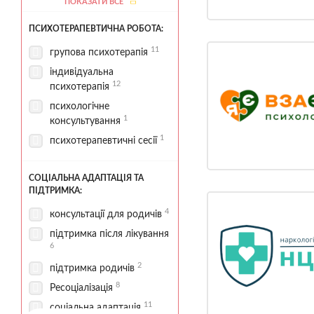
ПОКАЗАТИ ВСЕ
10
проживання
ПСИХОТЕРАПЕВТИЧНА РОБОТА:
10
палати стаціонару
4
11
спортивні зони
групова психотерапія
11
стаціонар
індивідуальна
12
психотерапія
5
терапевтичні зони
психологічне
територія для прогулянок
1
консультування
4
1
психотерапевтичні сесії
СОЦІАЛЬНА АДАПТАЦІЯ ТА
ПІДТРИМКА:
4
консультації для родичів
підтримка після лікування
6
2
підтримка родичів
8
Ресоціалізація
11
соціальна адаптація