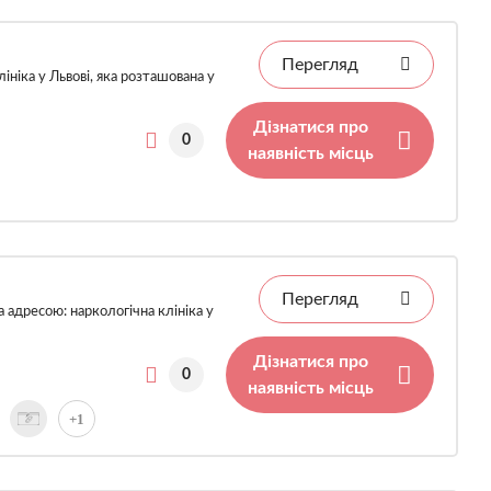
Перегляд
ініка у Львові, яка розташована у
Дізнатися про
0
наявність місць
Перегляд
 адресою: наркологічна клініка у
Дізнатися про
0
наявність місць
+1