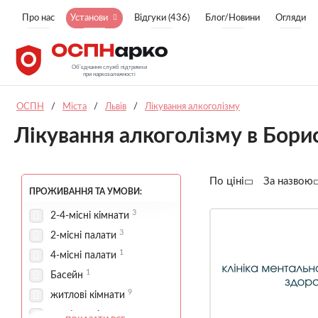
Про нас
Установи
Відгуки (436)
Блог/Новини
Огляди
ОСПН
/
Міста
/
Львів
/
Лікування алкоголізму
Лікування алкоголізму в Бори
По ціні
За назвою
ПРОЖИВАННЯ ТА УМОВИ:
3
2-4-місні кімнати
3
2-місні палати
1
4-місні палати
1
Басейн
9
житлові кімнати
комфортні умови