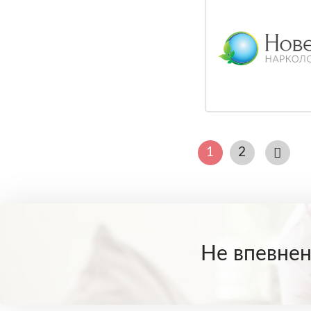
1
2
Не впевнені