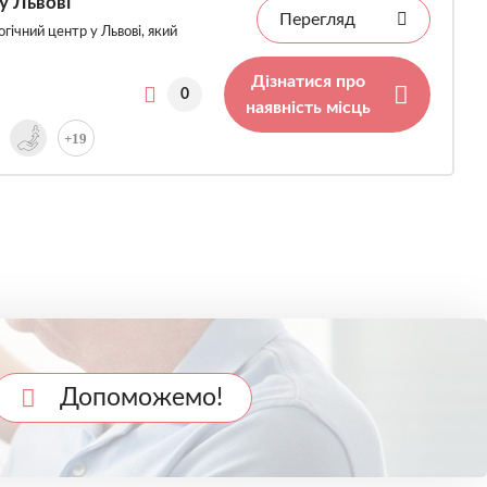
у Львові
Перегляд
гічний центр у Львові, який
Дізнатися про
0
наявність місць
+19
Допоможемо!