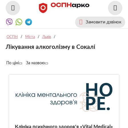
Замовити дзвінок
ОСПН
/
Міста
/
Львів
/
Лікування алкоголізму в Сокалі
По ціні
За назвою
Клініка психічного здоров'я «Vital Medical»