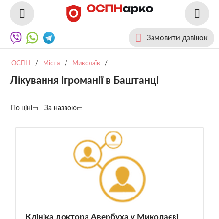
Замовити дзвінок
ОСПН
/
Міста
/
Миколаїв
/
Лікування ігроманії в Баштанці
По ціні
За назвою
Клініка доктора Авербуха у Миколаєві