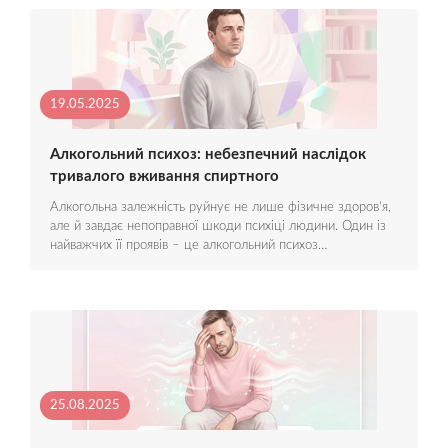
19.05.2025
Алкогольний психоз: небезпечний наслідок
тривалого вживання спиртного
Алкогольна залежність руйнує не лише фізичне здоров’я,
але й завдає непоправної шкоди психіці людини. Один із
найважчих її проявів – це алкогольний психоз…
25.08.2025