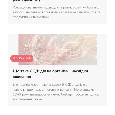
Розлади сну значно підвищують ризик розвитку багатьох
хвороб і негативно впливають на загальне самопочуття та
продуктивність людини…
27.06.2024
Що таке ЛСД: дія на організм і наслідки
вживання
Діетиламід лізергінової кислоти (ЛСД) є однією з
найсильніших галюциногенних речовин. Його відкрив
1943 року швейцарський хімік Альберт Гоффман під час
дослідження ріжків…