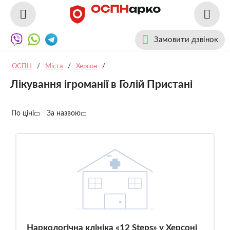
Замовити дзвінок
ОСПН
/
Міста
/
Херсон
/
Лікування ігроманії в Голій Пристані
По ціні
За назвою
Наркологічна клініка «12 Steps» у Херсоні