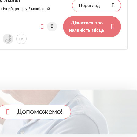
у Львові
Перегляд
гічний центр у Львові, який
Дізнатися про
0
наявність місць
+19
Допоможемо!