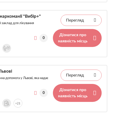
наркоманії "Вибір+"
Перегляд
й заклад для лікування
Дізнатися про
0
наявність місць
Львові
Перегляд
на допомога у Львові, яка надає
Дізнатися про
0
наявність місць
+21