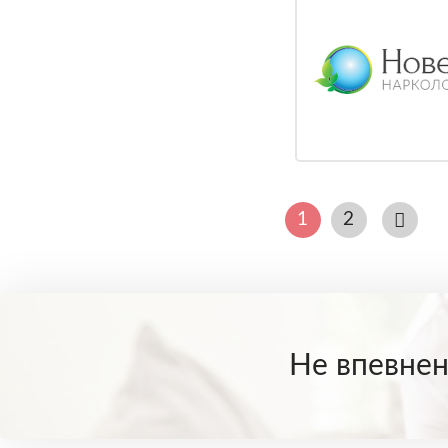
1
2
Не впевнені