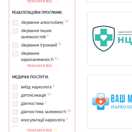
ПОКАЗАТИ ВСЕ
1
соціальна підтримка
РЕАБІЛІТАЦІЙНІ ПРОГРАМИ:
13
лікування алкоголізму
лікування інших
5
залежностей
11
лікування ігроманії
лікування
11
наркозалежності
ПОКАЗАТИ ВСЕ
лікування поведінкових
1
залежностей
МЕДИЧНІ ПОСЛУГИ:
лікування
1
виїзд нарколога
5
полізалежностей
12
детоксикація
2
програма 12 кроків
1
діагностика
11
реабілітаційні програми
10
діагностика залежності
1
консультації нарколога
контроль
ПОКАЗАТИ ВСЕ