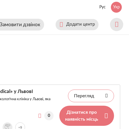
Рус
Укр
Замовити дзвінок
Додати центр
dical» у Львові
Перегляд
ологічна клініка у Львові, яка
Дізнатися про
0
наявність місць
+9