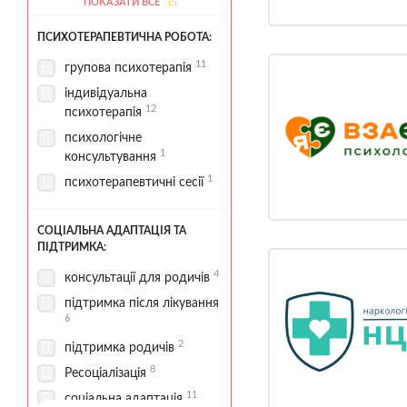
ПОКАЗАТИ ВСЕ
10
проживання
ПСИХОТЕРАПЕВТИЧНА РОБОТА:
10
палати стаціонару
4
11
спортивні зони
групова психотерапія
11
стаціонар
індивідуальна
12
психотерапія
5
терапевтичні зони
психологічне
територія для прогулянок
1
консультування
4
1
психотерапевтичні сесії
СОЦІАЛЬНА АДАПТАЦІЯ ТА
ПІДТРИМКА:
4
консультації для родичів
підтримка після лікування
6
2
підтримка родичів
8
Ресоціалізація
11
соціальна адаптація