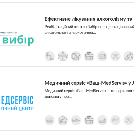
Ефективне лікування алкоголізму та 
Реабілітаційний центр «Вибір+» — це стаціонарни
алкогольної та наркотичної…
Медичний сервіс «Ваш-MedServis» у 
Медичний сервіс «Ваш-MedServis» — це наркологіч
допомогу при…