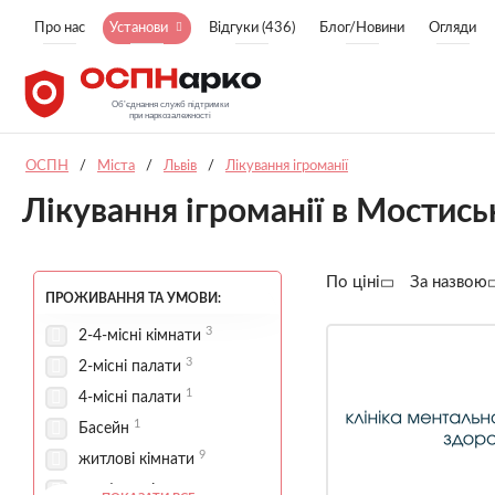
Про нас
Установи
Відгуки (436)
Блог/Новини
Огляди
ОСПН
/
Міста
/
Львів
/
Лікування ігроманії
Лікування ігроманії в Мостись
По ціні
За назвою
ПРОЖИВАННЯ ТА УМОВИ:
3
2-4-місні кімнати
3
2-місні палати
1
4-місні палати
1
Басейн
9
житлові кімнати
комфортні умови