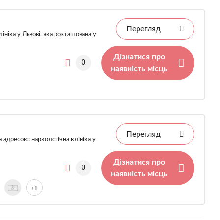
Перегляд
ініка у Львові, яка розташована у
Дізнатися про
0
наявність місць
Перегляд
 адресою: наркологічна клініка у
Дізнатися про
0
наявність місць
+1