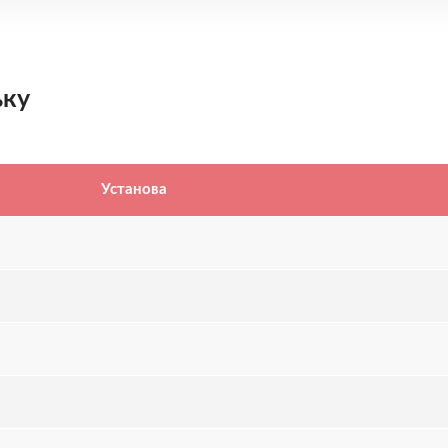
ьку
Установа