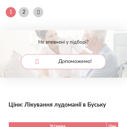
1
2
Не впевнені у підборі?
Допоможемо!
Ціни: Лікування лудоманії в Буську
Установа
Ціна