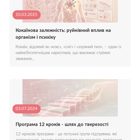
10.03.2025
Кокаїнова залежність: руйнівний вплив на
організм і психіку
Кокаїн, відомий як «кокс», «сніг» і «зоряний пил», – один із
найнебезпечніших наркотиків, що викликає стрімке
звикання…
03.07.2024
Програма 12 кроків - шлях до тверезості
12-крокові програми - це потужні групи підтримки, які