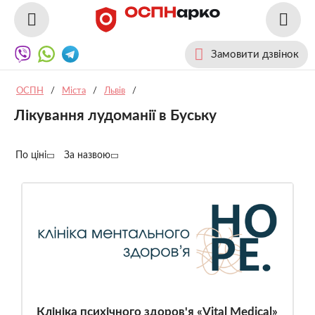
Замовити дзвінок
ОСПН
/
Міста
/
Львів
/
Лікування лудоманії в Буську
По ціні
За назвою
Клініка психічного здоров'я «Vital Medical»