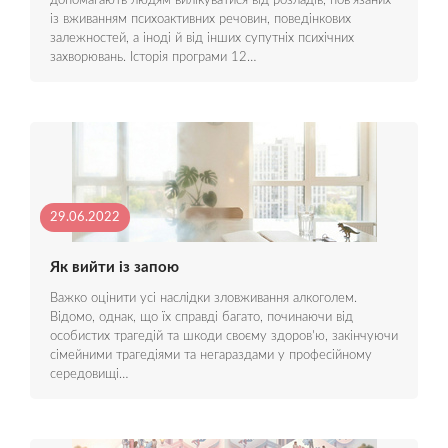
допомагають людям вилікуватися від розладів, пов'язаних
із вживанням психоактивних речовин, поведінкових
залежностей, а іноді й від інших супутніх психічних
захворювань. Історія програми 12…
29.06.2022
Як вийти із запою
Важко оцінити усі наслідки зловживання алкоголем.
Відомо, однак, що їх справді багато, починаючи від
особистих трагедій та шкоди своєму здоров'ю, закінчуючи
сімейними трагедіями та негараздами у професійному
середовищі…