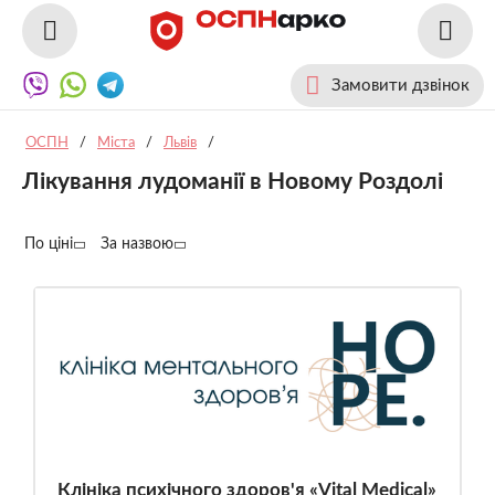
Замовити дзвінок
ОСПН
/
Міста
/
Львів
/
Лікування лудоманії в Новому Роздолі
По ціні
За назвою
Клініка психічного здоров'я «Vital Medical»