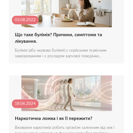
03.08.2022
Що таке булімія? Причини, симптоми та
лікування.
Булімія (або нервова булімія) є серйозним психічним
захворюванням і є розладом харчової поведінки…
18.06.2024
Наркотична ломка і як її пережити?
Вживання наркотиків робить організм залежним від них і