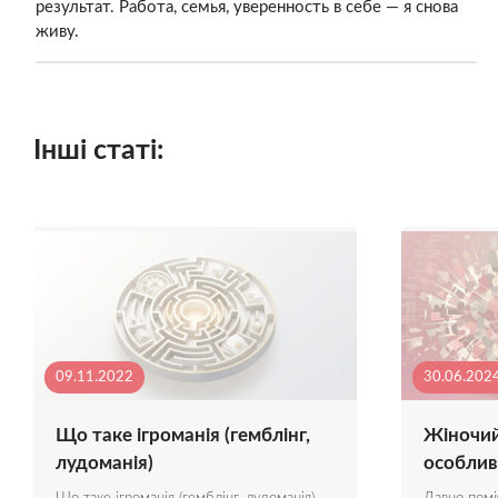
результат. Работа, семья, уверенность в себе — я снова
живу.
Інші статі:
09.11.2022
30.06.202
Що таке ігроманія (гемблінг,
Жіночий
лудоманія)
особлив