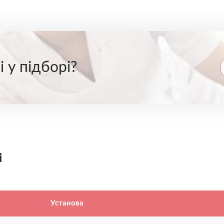
 у підборі?
і
Установа