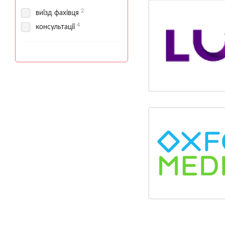
2
виїзд фахівця
4
консультації