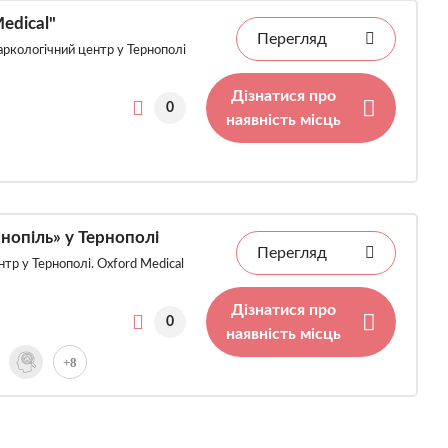
edical"
Перегляд
аркологічний центр у Тернополі
Дізнатися про
0
наявність місць
нопіль» у Тернополі
Перегляд
нтр у Тернополі. Oxford Medical
Дізнатися про
0
наявність місць
+8