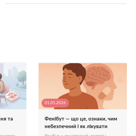
01.05.2026
ння та
Фенібут — що це, ознаки, чим
небезпечний і як лікувати