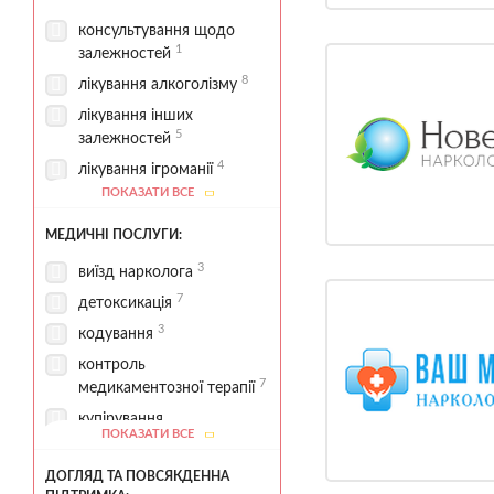
консультування щодо
1
залежностей
8
лікування алкоголізму
лікування інших
5
залежностей
4
лікування ігроманії
ПОКАЗАТИ ВСЕ
лікування
5
наркозалежності
МЕДИЧНІ ПОСЛУГИ:
1
програма 12 кроків
3
виїзд нарколога
2
реабілітаційні програми
7
детоксикація
1
стаціонарна реабілітація
3
кодування
контроль
7
медикаментозної терапії
купірування
ПОКАЗАТИ ВСЕ
абстинентного синдрому
1
ДОГЛЯД ТА ПОВСЯКДЕННА
1