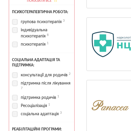
ПОКАЗАТИ ВСЕ
1
спортивні зони
4
стаціонар
ПСИХОТЕРАПЕВТИЧНА РОБОТА:
3
групова психотерапія
індивідуальна
8
психотерапія
1
психотерапія
СОЦІАЛЬНА АДАПТАЦІЯ ТА
ПІДТРИМКА:
2
консультації для родичів
підтримка після лікування
7
1
підтримка родичів
1
Ресоціалізація
3
соціальна адаптація
РЕАБІЛІТАЦІЙНІ ПРОГРАМИ: