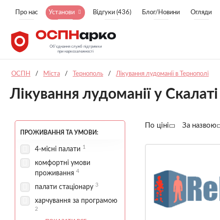
Про нас
Установи
Відгуки (436)
Блог/Новини
Огляди
ОСПН
/
Міста
/
Тернополь
/
Лікування лудоманії в Тернополі
Лікування лудоманії у Скалаті
По ціні
За назвою
ПРОЖИВАННЯ ТА УМОВИ:
1
4-місні палати
комфортні умови
4
проживання
3
палати стаціонару
харчування за програмою
2