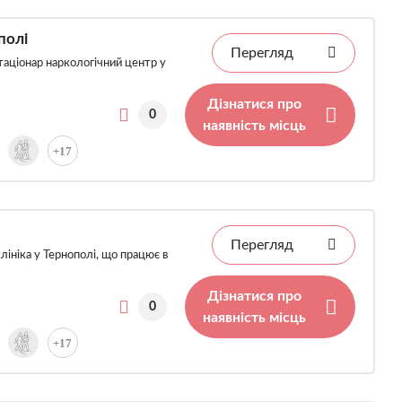
полі
Перегляд
аціонар наркологічний центр у
Дізнатися про
0
наявність місць
+17
Перегляд
лініка у Тернополі, що працює в
Дізнатися про
0
наявність місць
+17