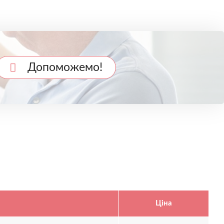
Допоможемо!
Ціна