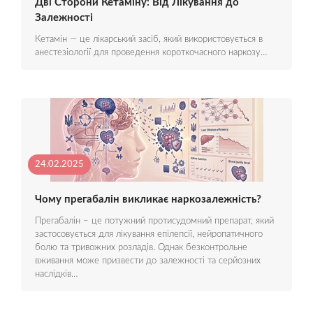
Дві Сторони Кетаміну: Від Лікування до
Залежності
Кетамін — це лікарський засіб, який використовується в
анестезіології для проведення короткочасного наркозу…
24.02.2025
Чому прегабалін викликає наркозалежність?
Прегабалін – це потужний протисудомний препарат, який
застосовується для лікування епілепсії, нейропатичного
болю та тривожних розладів. Однак безконтрольне
вживання може призвести до залежності та серйозних
наслідків…