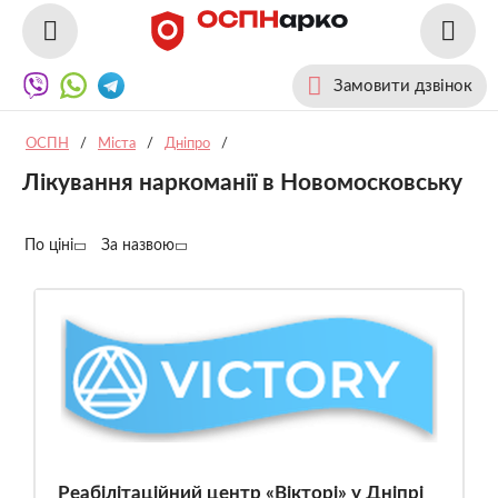
Замовити дзвінок
ОСПН
/
Міста
/
Дніпро
/
Лікування наркоманії в Новомосковську
По ціні
За назвою
Реабілітаційний центр «Вікторі» у Дніпрі