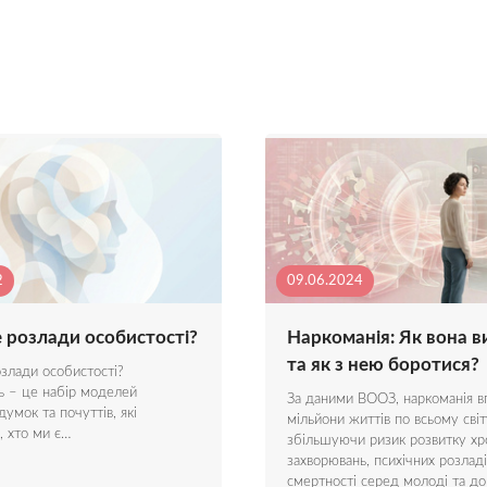
2
09.06.2024
 розлади особистості?
Наркоманія: Як вона в
та як з нею боротися?
злади особистості?
ь – це набір моделей
За даними ВООЗ, наркоманія в
думок та почуттів, які
мільйони життів по всьому світ
, хто ми є…
збільшуючи ризик розвитку хр
захворювань, психічних розладі
смертності серед молоді та д