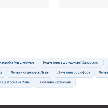
а хвороби Альцгеймера
Кодування від лудоманії Запоріжжя
ої
Лікування депресії Львів
Лікування соціофобії
Лікув
від ігроманії Рівне
Лікування наркоманії