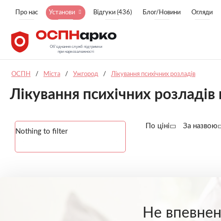
Про нас
Установи
Відгуки (436)
Блог/Новини
Огляди
ОСПН
/
Міста
/
Ужгород
/
Лікування психічних розладів
Лікування психічних розладів 
По ціні
За назвою
Nothing to filter
Не впевнені