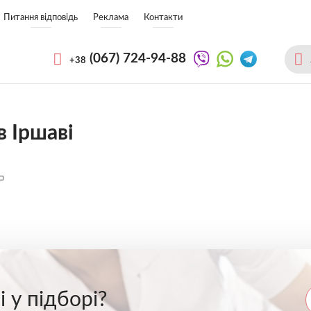
Питання відповідь
Реклама
Контакти
(067)
724-94-88
+38
в Іршаві
 у підборі?