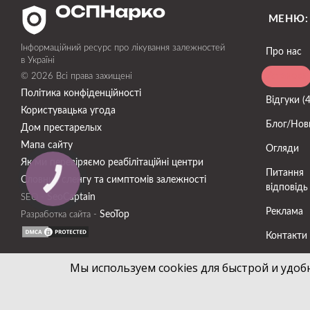
МЕНЮ:
Інформаційний ресурс про лікування залежностей
Про нас
в Україні
Установи
© 2026 Всі права захищені
Політика конфіденційності
Відгуки (
Користувацька угода
Блог/Нов
Дом престарелых
Мапа сайту
Огляди
Як ми перевіряємо реабілітаційні центри
Питання
Словник сленгу та симптомів залежності
відповідь
SeoСaptain
SEO -
Реклама
SeoTop
Разработка сайта -
Контакти
Мы используем cookies для быстрой и удоб