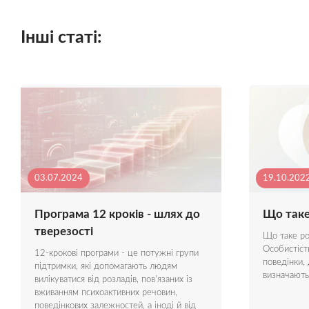
Інші статі:
03.07.2024
19.10.202
Програма 12 кроків - шлях до
Що таке
тверезості
Що таке ро
Особистіст
12-крокові програми - це потужні групи
поведінки, 
підтримки, які допомагають людям
визначають
вилікуватися від розладів, пов'язаних із
вживанням психоактивних речовин,
поведінкових залежностей, а іноді й від