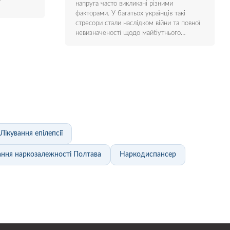
напруга часто викликані різними
факторами. У багатьох українців такі
стресори стали наслідком війни та повної
невизначеності щодо майбутнього…
Лікування епілепсії
ання наркозалежності Полтава
Наркодиспансер