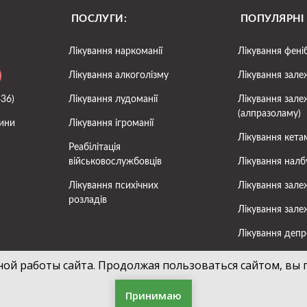
ПОСЛУГИ:
ПОПУЛЯРНІ
Лікування наркоманії
Лікування фені
Лікування алкоголізму
Лікування зале
436)
Лікування лудоманії
Лікування зале
(алпразоламу)
ини
Лікування ігроманії
Лікування кета
Реабілітація
військовослужбовців
Лікування налб
Лікування психічних
Лікування зале
розладів
Лікування зале
Лікування депре
Лікування шизо
ной работы сайта. Продолжая пользоваться сайтом, вы 
Лікування анорек
Принимаю