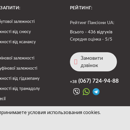
 ЗАПИТИ:
РЕЙТИНГ:
бутової залежності
Рейтинг Пансіони UA:
жності від снюсу
Всього - 436 відгуків
Середня оцінка -
5/5
жності від ксанаксу
Замовити
мінової залежності
дзвінок
уфінової залежності
жності від гідазепаму
(067)
724-94-88
+38
жності від трамадолу
сії
френії
принимаете условия использования cookies.
сії та булімії