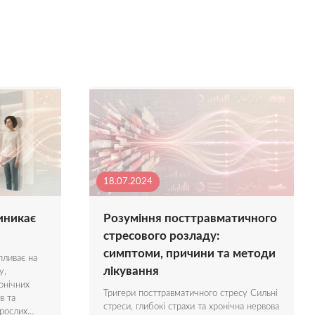
18.07.2024
иникає
Розуміння посттравматичного
стресового розладу:
симптоми, причини та методи
пливає на
лікування
у,
онічних
Тригери посттравматичного стресу Сильні
в та
стреси, глибокі страхи та хронічна нервова
орослих…