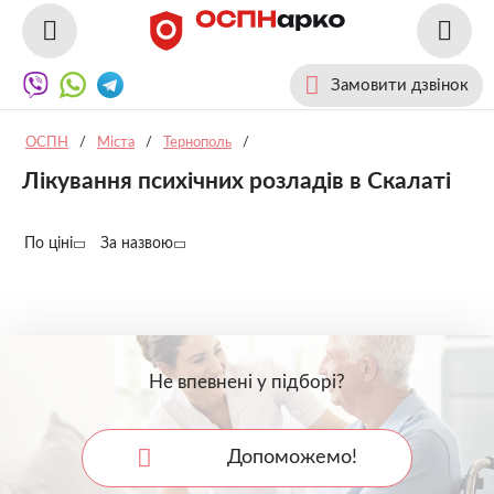
Замовити дзвінок
ОСПН
/
Міста
/
Тернополь
/
Лікування психічних розладів в Скалаті
По ціні
За назвою
Не впевнені у підборі?
Допоможемо!