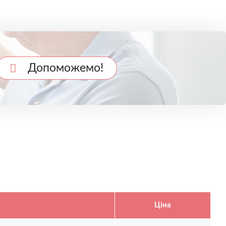
Допоможемо!
Ціна