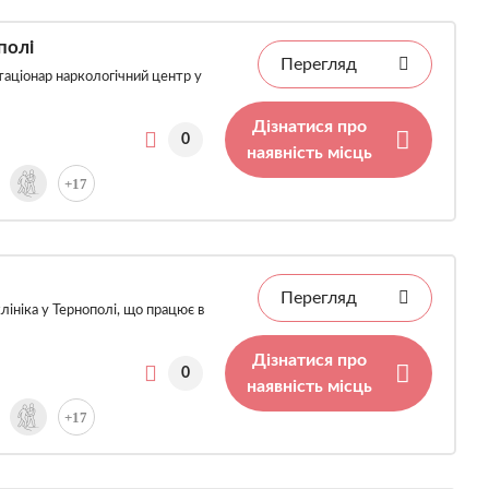
полі
Перегляд
аціонар наркологічний центр у
Дізнатися про
0
наявність місць
+17
Перегляд
лініка у Тернополі, що працює в
Дізнатися про
0
наявність місць
+17