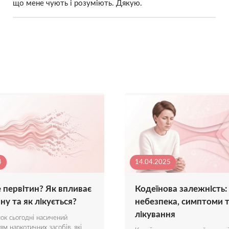
що мене чують і розуміють. Дякую.
4
14.04.2025
 первітин? Як впливає
Кодеїнова залежність:
у та як лікується?
небезпека, симптоми 
лікування
ок сьогодні насичений
ям наркотичних засобів, які