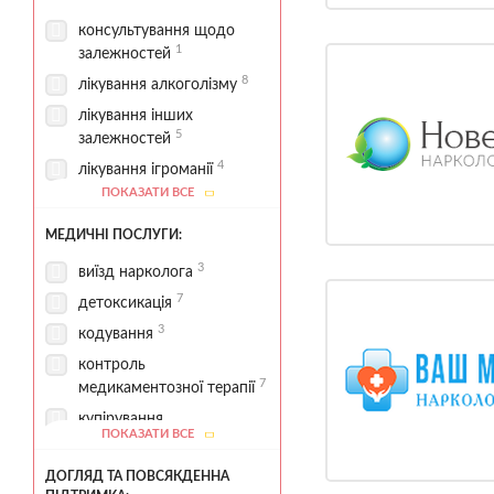
консультування щодо
1
залежностей
8
лікування алкоголізму
лікування інших
5
залежностей
4
лікування ігроманії
ПОКАЗАТИ ВСЕ
лікування
5
наркозалежності
МЕДИЧНІ ПОСЛУГИ:
1
програма 12 кроків
3
виїзд нарколога
2
реабілітаційні програми
7
детоксикація
1
стаціонарна реабілітація
3
кодування
контроль
7
медикаментозної терапії
купірування
ПОКАЗАТИ ВСЕ
абстинентного синдрому
1
ДОГЛЯД ТА ПОВСЯКДЕННА
1