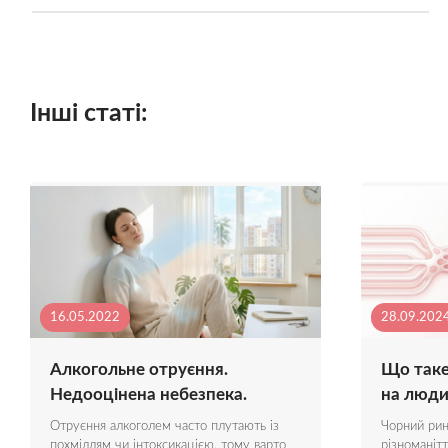
Інші статі:
16.05.2022
28.09.202
Алкогольне отруєння.
Що таке
Недооцінена небезпека.
на людин
Отруєння алкоголем часто плутають із
Чорний рин
похміллям чи інтоксикацією. тому варто
різноманітт