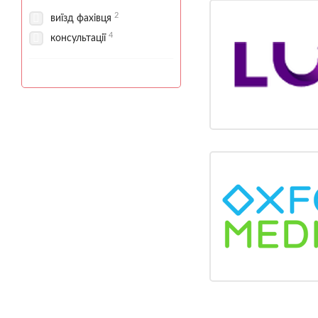
2
виїзд фахівця
4
консультації