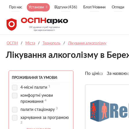
Про нас
Установи
Відгуки (436)
Блог/Новини
Огляди
ОСПН
/
Міста
/
Тернополь
/
Лікування алкоголізму
Лікування алкоголізму в Бер
По ціні
За назвою
ПРОЖИВАННЯ ТА УМОВИ:
1
4-місні палати
комфортні умови
4
проживання
3
палати стаціонару
харчування за програмою
2