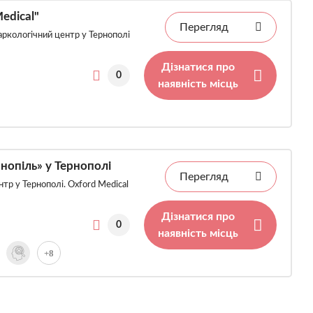
edical"
Перегляд
аркологічний центр у Тернополі
Дізнатися про
0
наявність місць
нопіль» у Тернополі
Перегляд
нтр у Тернополі. Oxford Medical
Дізнатися про
0
наявність місць
+8