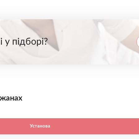
 у підборі?
ежанах
Установа