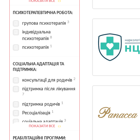
ПОКАЗАТИ ВСЕ
1
спортивні зони
4
стаціонар
ПСИХОТЕРАПЕВТИЧНА РОБОТА:
3
групова психотерапія
індивідуальна
8
психотерапія
1
психотерапія
СОЦІАЛЬНА АДАПТАЦІЯ ТА
ПІДТРИМКА:
2
консультації для родичів
підтримка після лікування
7
1
підтримка родичів
1
Ресоціалізація
3
соціальна адаптація
ПОКАЗАТИ ВСЕ
РЕАБІЛІТАЦІЙНІ ПРОГРАМИ: