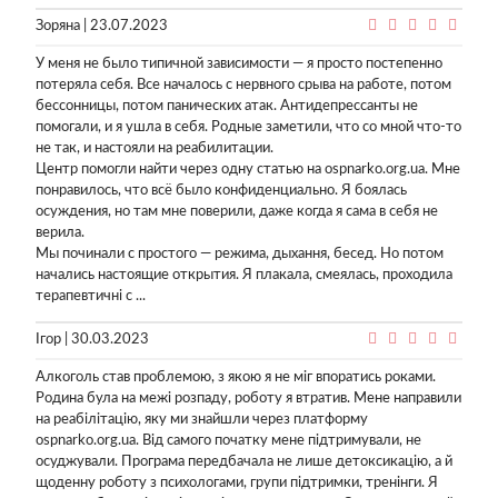
Зоряна | 23.07.2023
У меня не было типичной зависимости — я просто постепенно
потеряла себя. Все началось с нервного срыва на работе, потом
бессонницы, потом панических атак. Антидепрессанты не
помогали, и я ушла в себя. Родные заметили, что со мной что-то
не так, и настояли на реабилитации.
Центр помогли найти через одну статью на ospnarko.org.ua. Мне
понравилось, что всё было конфиденциально. Я боялась
осуждения, но там мне поверили, даже когда я сама в себя не
верила.
Мы починали с простого — режима, дыхання, бесед. Но потом
начались настоящие открытия. Я плакала, смеялась, проходила
терапевтичні с ...
Ігор | 30.03.2023
Алкоголь став проблемою, з якою я не міг впоратись роками.
Родина була на межі розпаду, роботу я втратив. Мене направили
на реабілітацію, яку ми знайшли через платформу
ospnarko.org.ua. Від самого початку мене підтримували, не
осуджували. Програма передбачала не лише детоксикацію, а й
щоденну роботу з психологами, групи підтримки, тренінги. Я