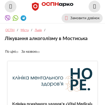
Замовити дзвінок
ОСПН
/
Міста
/
Львів
/
Лікування алкоголізму в Мостиська
По ціні
За назвою
Клініка психічного здоров'я «Vital Medical»