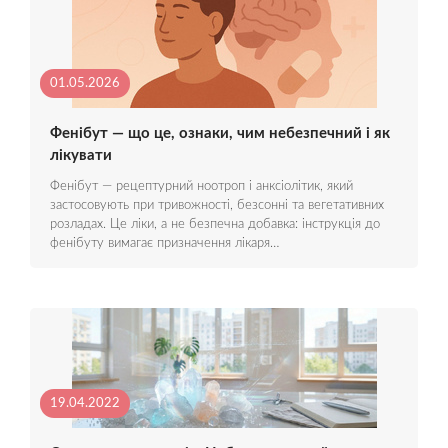
01.05.2026
Фенібут — що це, ознаки, чим небезпечний і як
лікувати
Фенібут — рецептурний ноотроп і анксіолітик, який
застосовують при тривожності, безсонні та вегетативних
розладах. Це ліки, а не безпечна добавка: інструкція до
фенібуту вимагає призначення лікаря…
19.04.2022