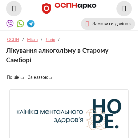
Замовити дзвінок
ОСПН
/
Міста
/
Львів
/
Лікування алкоголізму в Старому
Самборі
По ціні
За назвою