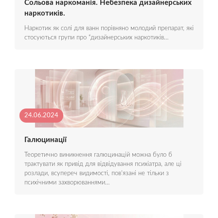
Сольова наркоманія. Небезпека дизайнерських
наркотиків.
Наркотик як солі для ванн порівняно молодий препарат, які
стосуються групи про “дизайнерських наркотиків…
24.06.2024
Галюцинації
Теоретично виникнення галюцинацій можна було б
трактувати як привід для відвідування психіатра, але ці
розлади, всупереч видимості, пов'язані не тільки з
психічними захворюваннями…