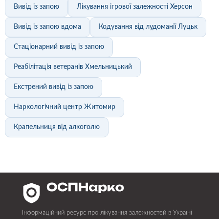
Вивід із запою
Лікування ігрової залежності Херсон
Вивід із запою вдома
Кодування від лудоманії Луцьк
Стаціонарний вивід із запою
Реабілітація ветеранів Хмельницький
Екстрений вивід із запою
Наркологічний центр Житомир
Крапельниця від алкоголю
Інформаційний ресурс про лікування залежностей в Україні