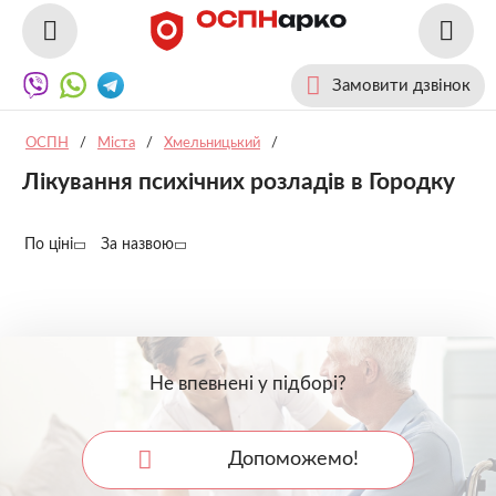
Замовити дзвінок
ОСПН
/
Міста
/
Хмельницький
/
Лікування психічних розладів в Городку
По ціні
За назвою
Не впевнені у підборі?
Допоможемо!