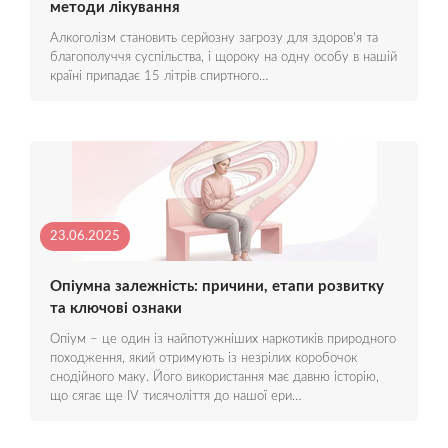
методи лікування
Алкоголізм становить серйозну загрозу для здоров'я та
благополуччя суспільства, і щороку на одну особу в нашій
країні припадає 15 літрів спиртного…
23.06.2025
Опіумна залежність: причини, етапи розвитку
та ключові ознаки
Опіум – це один із найпотужніших наркотиків природного
походження, який отримують із незрілих коробочок
снодійного маку. Його використання має давню історію,
що сягає ще IV тисячоліття до нашої ери…