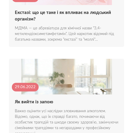
Екстазі: що це таке і як впливає на людський
організм?
МДМА — це абревіатура для хімічної назви "3,4-
метилендіоксиметамфетамін". Цей наркотик відомий під
багатьма назвами, зокрема "екстазі" та "моллі"…
29.06.2022
Як вийти із запою
Важко оцінити усі наслідки зловживання алкоголем.
Відомо, однак, що їх справді багато, починаючи від
особистих трагедій та шкоди своєму здоров'ю, закінчуючи
сімейними трагедіями та негараздами у професійному