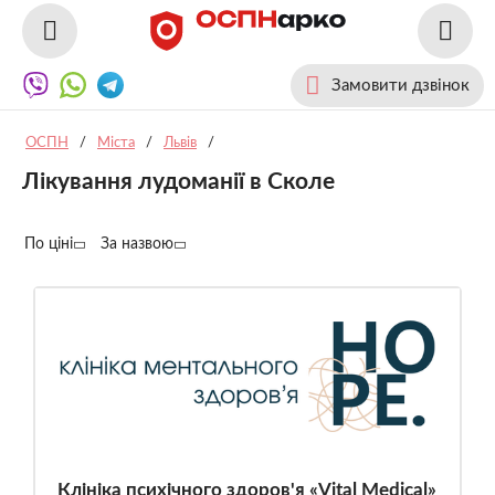
Замовити дзвінок
ОСПН
/
Міста
/
Львів
/
Лікування лудоманії в Сколе
По ціні
За назвою
Клініка психічного здоров'я «Vital Medical»