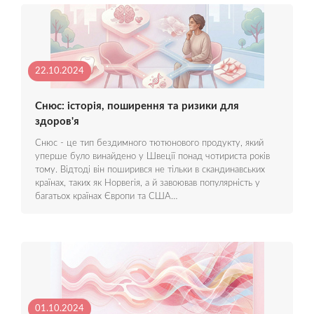
22.10.2024
Снюс: історія, поширення та ризики для
здоров'я
Снюс - це тип бездимного тютюнового продукту, який
уперше було винайдено у Швеції понад чотириста років
тому. Відтоді він поширився не тільки в скандинавських
країнах, таких як Норвегія, а й завоював популярність у
багатьох країнах Європи та США…
01.10.2024